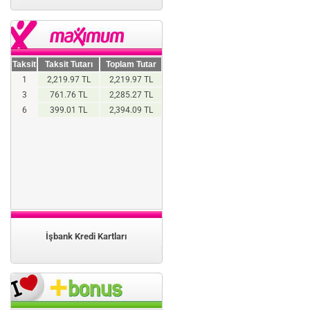
Taksit
Taksit Tutarı
Toplam Tutar
1
2,219.97 TL
2,219.97 TL
3
761.76 TL
2,285.27 TL
6
399.01 TL
2,394.09 TL
İşbank Kredi Kartları