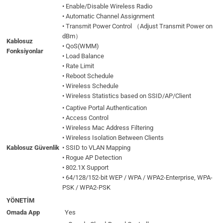
• Enable/Disable Wireless Radio
• Automatic Channel Assignment
• Transmit Power Control （Adjust Transmit Power on
dBm）
Kablosuz
• QoS(WMM)
Fonksiyonlar
• Load Balance
• Rate Limit
• Reboot Schedule
• Wireless Schedule
• Wireless Statistics based on SSID/AP/Client
• Captive Portal Authentication
• Access Control
• Wireless Mac Address Filtering
• Wireless Isolation Between Clients
Kablosuz Güvenlik
• SSID to VLAN Mapping
• Rogue AP Detection
• 802.1X Support
• 64/128/152-bit WEP / WPA / WPA2-Enterprise, WPA-
PSK / WPA2-PSK
YÖNETİM
Omada App
Yes