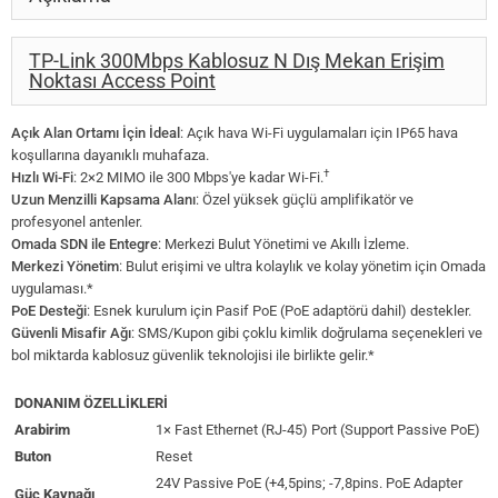
TP-Link 300Mbps Kablosuz N Dış Mekan Erişim
Noktası Access Point
Açık Alan Ortamı İçin İdeal
: Açık hava Wi-Fi uygulamaları için IP65 hava
koşullarına dayanıklı muhafaza.
†
Hızlı Wi-Fi
: 2×2 MIMO ile 300 Mbps'ye kadar Wi-Fi.
Uzun Menzilli Kapsama Alanı
: Özel yüksek güçlü amplifikatör ve
profesyonel antenler.
Omada SDN ile Entegre
: Merkezi Bulut Yönetimi ve Akıllı İzleme.
Merkezi Yönetim
: Bulut erişimi ve ultra kolaylık ve kolay yönetim için Omada
uygulaması.*
PoE Desteği
: Esnek kurulum için Pasif PoE (PoE adaptörü dahil) destekler.
Güvenli Misafir Ağı
: SMS/Kupon gibi çoklu kimlik doğrulama seçenekleri ve
bol miktarda kablosuz güvenlik teknolojisi ile birlikte gelir.*
DONANIM ÖZELLİKLERİ
Arabirim
1× Fast Ethernet (RJ-45) Port (Support Passive PoE)
Buton
Reset
24V Passive PoE (+4,5pins; -7,8pins. PoE Adapter
Güç Kaynağı