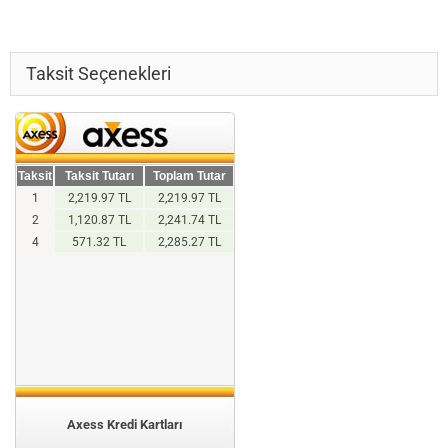
Taksit Seçenekleri
Taksit
Taksit Tutarı
Toplam Tutar
1
2,219.97 TL
2,219.97 TL
2
1,120.87 TL
2,241.74 TL
4
571.32 TL
2,285.27 TL
Axess Kredi Kartları