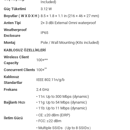
Included)
Güç Tüketimi
3.12 W
Boyutlar ( W X D X H )
8.5 × 1.8 × 1.1 in (216 × 46 × 27 mm)
Anten Tipi
2× 3 dBi External Omni waterproof
Weatherproof
IP65
Enclosure
Montaj
Pole / Wall Mounting (Kits included)
KABLOSUZ ÖZELLİKLERİ
Wireless Client
100+**
Capacity
**
Concurrent Clients
100+
Kablosuz
IEEE 802.11n/g/b
Standartlar
Frekans
2.4 GHz
• 11n: Up to 300 Mbps (dynamic)
Bağlantı Hızı
• 11g: Up to 54 Mbps (dynamic)
• 11b: Up to 11 Mbps (dynamic)
• CE: ≤20 dBm (EIRP)
İletim Gücü
• FCC: ≤22 dBm
• Multiple SSIDs（Up to 8 SSIDs）