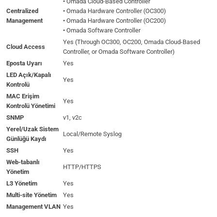
• Omada Cloud-Based Controller
Centralized
• Omada Hardware Controller (OC300)
Management
• Omada Hardware Controller (OC200)
• Omada Software Controller
Yes (Through OC300, OC200, Omada Cloud-Based
Cloud Access
Controller, or Omada Software Controller)
Eposta Uyarı
Yes
LED Açık/Kapalı
Yes
Kontrolü
MAC Erişim
Yes
Kontrolü Yönetimi
SNMP
v1, v2c
Yerel/Uzak Sistem
Local/Remote Syslog
Günlüğü Kaydı
SSH
Yes
Web-tabanlı
HTTP/HTTPS
Yönetim
L3 Yönetim
Yes
Multi-site Yönetim
Yes
Management VLAN
Yes