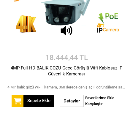
18.444,44 TL
4MP Full HD BALIK GOZU Gece Görüşlü Wifi Kablosuz IP
Güvenlik Kamerası
4 MP balık gözü Wi-Fi kamera, 360 derece geniş açılı görüntüleme sağlayan bir IP kameradır. Wi-Fi bağlantısı, kızılötesi gece görüşü ve hareket algılama gibi özelliklere sahip olan bu kamera, ev veya iş yerinizin güvenliği için ideal bir seçenektir.
Favorilerime Ekle
Sepete Ekle
Detaylar
Karşılaştır