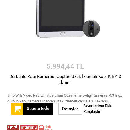
5.994,44 TL
Dürbünlü Kapı Kamerası Cepten Uzak İzlemeli Kapı Kili 4.3
Ekranlı
3mp Wifi Video Kapı Zili Apartman Gözetleme Deliği Kamerası 4.3 Inç Ekran Ömrü/app 1080P Pır Hareket Algılama Alarmlı Kamera Iki Yönlü Kapı Zili
dürbün kapı kamerası cepten uzak izlemeli kapı zili 4.3 ekranlı
Favorilerime Ekle
Sepete Ekle
Detaylar
Karşılaştır