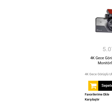
5.0
4K Gece Görü
Monitör
Sepete
Favorilerime Ekle
Karşılaştır