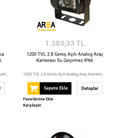
1.383,33 TL
ka
1200 TVL 2.8 Geniş Açılı Analog Araç
6
Kamerası Su Geçirmez IP66
2MP 1080p AHD Gece Görüşlü Arka Araç Kamerası Su Geçirmez IP66
1200 TVL 2.8 Geniş Açılı Analog Araç Kamerası Su Geçirmez IP66
Sepete Ekle
r
Detaylar
Favorilerime Ekle
Karşılaştır