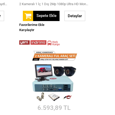
1080P Full HD 3 Kameralı Hafıza Kartına Kayıtlı Hareket Algılamalı Araç Kamera Seti
2 Kameralı 1 İç 1 Dış 2Mp 1080p Ultra HD Monitrörlü Full Set 250 Gb Harddisk Dahil
Sepete Ekle
r
Detaylar
Favorilerime Ekle
Karşılaştır
6.593,89 TL