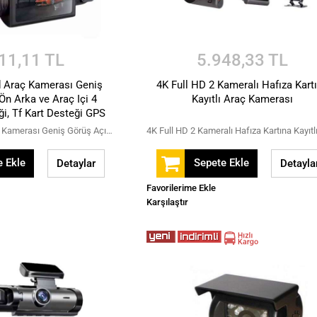
11,11 TL
5.948,33 TL
d Araç Kamerası Geniş
4K Full HD 2 Kameralı Hafıza Kart
Ön Arka ve Araç Içi 4
Kayıtlı Araç Kamerası
i, Tf Kart Desteği GPS
Takip
4 Kameralı Hd Araç Kamerası Geniş Görüş Açısı Ön Arka ve Araç Içi 4 Kamera Desteği, Tf Kart Desteği GPS Takip
 Ekle
Sepete Ekle
Detaylar
Detayla
Favorilerime Ekle
Karşılaştır