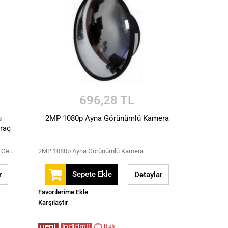
696,28 TL
u
2MP 1080p Ayna Görünümlü Kamera
raç
5MP 2.8 mm Lens Geniş Açılı Su Geçirmez Gece Görüşlü Güvenlik Araç Kamerası
2MP 1080p Ayna Görünümlü Kamera
Sepete Ekle
r
Detaylar
Favorilerime Ekle
Karşılaştır