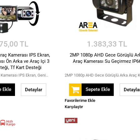
75,00 TL
1.383,33 TL
raç Kamerası IPS Ekran,
2MP 1080p AHD Gece Görüşlü Ar
sı Ön Arka ve Araç Içi 3
Araç Kamerası Su Geçirmez IP6
eği, Tf Kart Desteği
3 Kameralı Hd Araç Kamerası IPS Ekran, Geniş Görüş Açısı Ön Arka ve Araç Içi 3 Kamera Desteği, Tf Kart Desteği
 Ekle
Sepete Ekle
Detaylar
Detayla
Favorilerime Ekle
Karşılaştır