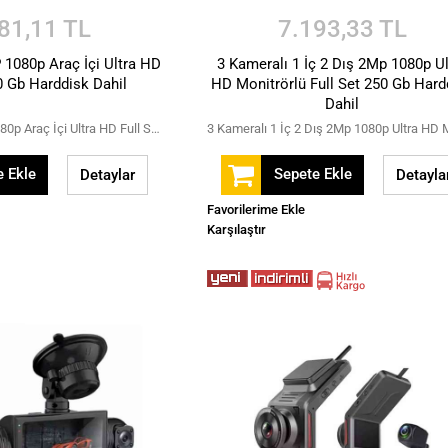
81,11 TL
7.193,33 TL
 1080p Araç İçi Ultra HD
3 Kameralı 1 İç 2 Dış 2Mp 1080p Ul
0 Gb Harddisk Dahil
HD Monitrörlü Full Set 250 Gb Hard
Dahil
2 Kameralı 2 MP 1080p Araç İçi Ultra HD Full Set 250 Gb Harddisk Dahil
 Ekle
Sepete Ekle
Detaylar
Detayla
Favorilerime Ekle
Karşılaştır