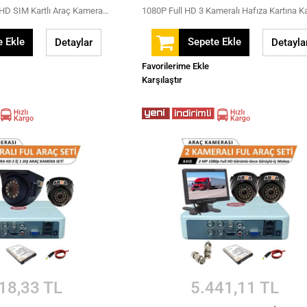
3MP Tek Lens Full HD SIM Kartlı Araç Kamerası Dash Cam - Siyah
 Ekle
Sepete Ekle
Detaylar
Detayla
Favorilerime Ekle
Karşılaştır
18,33 TL
5.441,11 TL