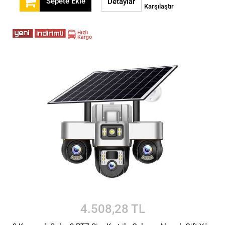
Sepete Ekle
Detaylar
Karşılaştır
4.508,28 TL