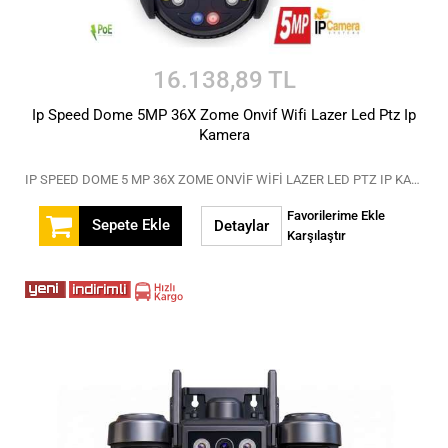
16.138,89 TL
Ip Speed Dome 5MP 36X Zome Onvif Wifi Lazer Led Ptz Ip
Kamera
IP SPEED DOME 5 MP 36X ZOME ONVİF WİFİ LAZER LED PTZ IP KAMERAIP SPEED DOME 5 MP 36X ZOME ONVİF WİFİ LAZER LED PTZ IP KAMERA
Favorilerime Ekle
Sepete Ekle
Detaylar
Karşılaştır