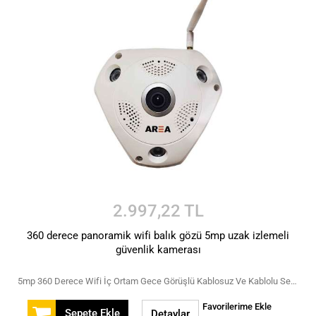
2.997,22 TL
360 derece panoramik wifi balık gözü 5mp uzak izlemeli
güvenlik kamerası
5mp 360 Derece Wifi İç Ortam Gece Görüşlü Kablosuz Ve Kablolu Sesli Asansör ve Oda Kamerası
Favorilerime Ekle
Sepete Ekle
Detaylar