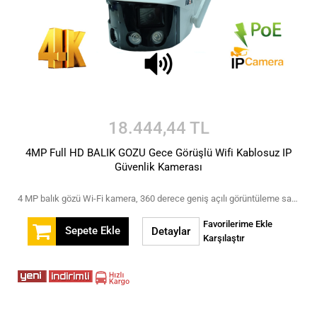
18.444,44 TL
4MP Full HD BALIK GOZU Gece Görüşlü Wifi Kablosuz IP
Güvenlik Kamerası
4 MP balık gözü Wi-Fi kamera, 360 derece geniş açılı görüntüleme sağlayan bir IP kameradır. Wi-Fi bağlantısı, kızılötesi gece görüşü ve hareket algılama gibi özelliklere sahip olan bu kamera, ev veya iş yerinizin güvenliği için ideal bir seçenektir.
Favorilerime Ekle
Sepete Ekle
Detaylar
Karşılaştır