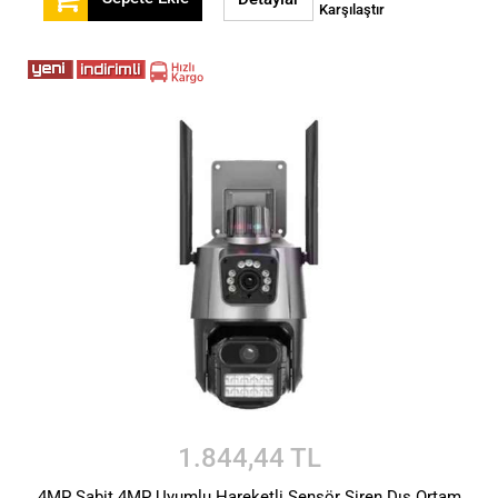
Karşılaştır
1.844,44 TL
4MP Sabit 4MP Uyumlu Hareketli Sensör Siren Dış Ortam