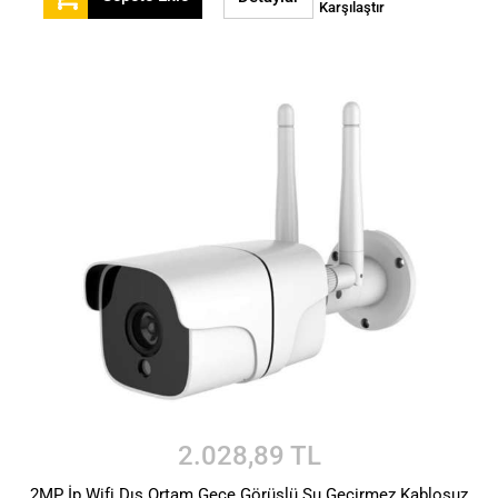
Karşılaştır
2.028,89 TL
2MP İp Wifi Dış Ortam Gece Görüşlü Su Geçirmez Kablosuz