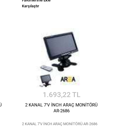
Favorilerime Ekle
Karşılaştır
1.693,22 TL
Ü
2 KANAL 7'V İNCH ARAÇ MONİTÖRÜ
AR-2686
2 KANAL 7'V İNCH ARAÇ MONİTÖRÜ AR-2686