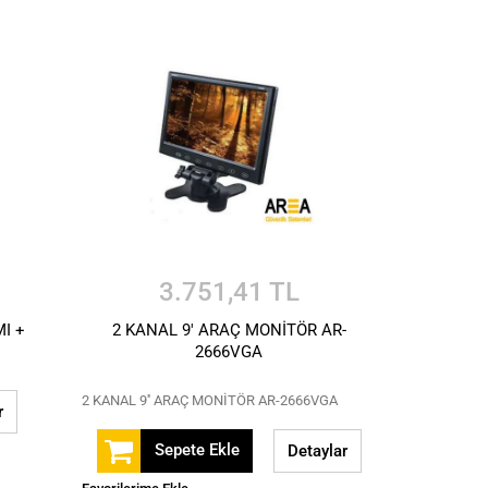
3.751,41 TL
MI +
2 KANAL 9' ARAÇ MONİTÖR AR-
2666VGA
2 KANAL 9'' ARAÇ MONİTÖR AR-2666VGA
r
Sepete Ekle
Detaylar