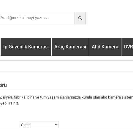
Ip Güvenlik Kamerası
Araç Kamerası
Ahd Kamera
DVR 
örü
, işyeri, fabrika, bina ve tüm yaşam alanlarınızda kurulu olan ahd kamera sistemler
yebilirsiniz.