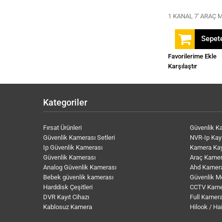
1 KANAL 7' ARAÇ 
Sepete
Favorilerime Ekle
Karşılaştır
Kategoriler
Fırsat Ürünleri
Güvenlik K
Güvenlik Kamerası Setleri
NVR-Ip Kayı
Ip Güvenlik Kamerası
Kamera Kay
Güvenlik Kamerası
Araç Kamer
Analog Güvenlik Kamerası
Ahd Kamer
Bebek güvenlik kamerası
Güvenlik M
Harddisk Çeşitleri
CCTV Kame
DVR Kayıt Cihazı
Full Kamera
Kablosuz Kamera
Hilook / Ha