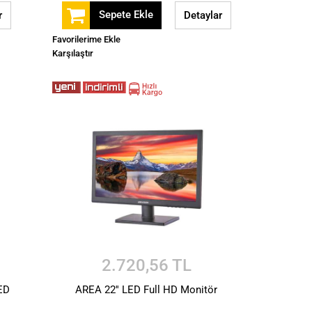
Sepete Ekle
r
Detaylar
Favorilerime Ekle
Karşılaştır
2.720,56 TL
ED
AREA 22'' LED Full HD Monitör