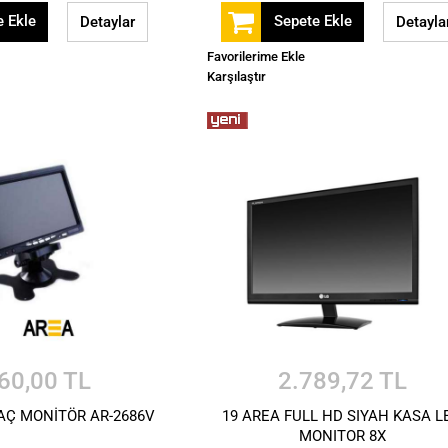
 Ekle
Sepete Ekle
Detaylar
Detayla
Favorilerime Ekle
Karşılaştır
60,00 TL
2.789,72 TL
RAÇ MONİTÖR AR-2686V
19 AREA FULL HD SIYAH KASA L
MONITOR 8X