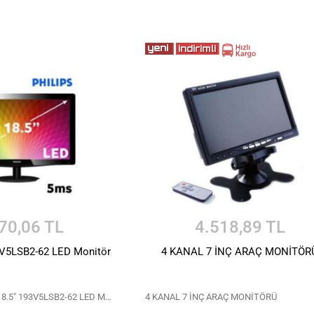
70,06 TL
4.518,89 TL
3V5LSB2-62 LED Monitör
4 KANAL 7 İNÇ ARAÇ MONİTÖR
a:6:{i:0;s:41:"AREA 18.5" 193V5LSB2-62 LED Monitör";i:1;s:0:"";i:2;s:0:"";i:3;s:0:"";i:4;s:0:"";i:5;s:0:"";}
4 KANAL 7 İNÇ ARAÇ MONİTÖRÜ