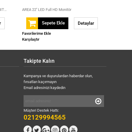
18.5 AREA FULL HD SIYAH KASA LED MONITOR 8X
AREA 22'' LED Full HD Monitör
Sepete Ekle
r
Detaylar
Favorilerime Ekle
Karşılaştır
Takipte Kalın
Kampanya ve duyurulardan haberdar olun,
fırsatları kaçırmayın
Email adresinizi kaydedin
Müşteri Destek Hattı:
02129994565