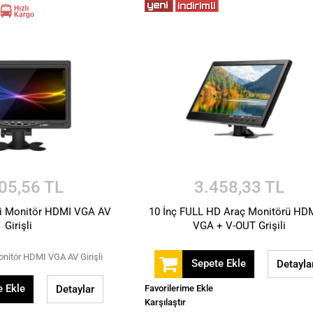
05,56 TL
3.458,33 TL
İçi Monitör HDMI VGA AV
10 İnç FULL HD Araç Monitörü HD
Girişli
VGA + V-OUT Grişili
onitör HDMI VGA AV Girişli
Sepete Ekle
Detayla
 Ekle
Detaylar
Favorilerime Ekle
Karşılaştır