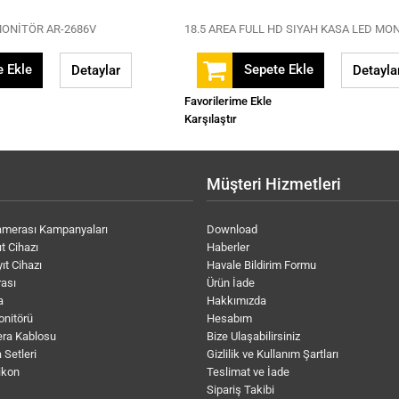
MONİTÖR AR-2686V
 Ekle
Sepete Ekle
Detaylar
Detayla
Favorilerime Ekle
Karşılaştır
Müşteri Hizmetleri
amerası Kampanyaları
Download
t Cihazı
Haberler
ıt Cihazı
Havale Bildirim Formu
ası
Ürün İade
a
Hakkımızda
onitörü
Hesabım
ra Kablosu
Bize Ulaşabilirsiniz
 Setleri
Gizlilik ve Kullanım Şartları
ikon
Teslimat ve İade
Sipariş Takibi