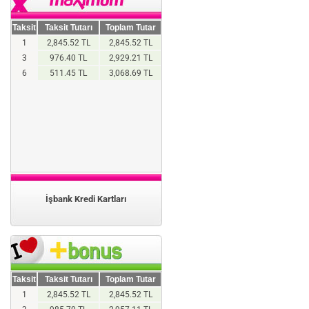
Taksit
Taksit Tutarı
Toplam Tutar
1
2,845.52 TL
2,845.52 TL
3
976.40 TL
2,929.21 TL
6
511.45 TL
3,068.69 TL
İşbank Kredi Kartları
Taksit
Taksit Tutarı
Toplam Tutar
1
2,845.52 TL
2,845.52 TL