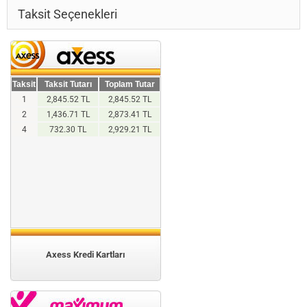
Taksit Seçenekleri
Taksit
Taksit Tutarı
Toplam Tutar
1
2,845.52 TL
2,845.52 TL
2
1,436.71 TL
2,873.41 TL
4
732.30 TL
2,929.21 TL
Axess Kredi Kartları