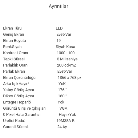
Ayrıntılar
Ekran Türü LED
Geniş Ekran Evet/Var
Ekran Boyutu 19
RenkSiyah Siyah Kasa
Kontrast Oranı 1000 : 100
Tepki Süresi 5 Milisaniye
Parlaklık Oranı 200 cd/m2
Parlak Ekran Evet/Var
Ekran Çözünürlüğü 1366 x 768 px
Arka IşıkHayır/ YoK
Yatay Görüş Açısı 176 °
Dikey Görüş Açısı 160 °
Entegre Hoparlö Yok
Görüntü Giriş ve Çıkışları VGA
0 Pixel Hata Garantisi Hayır/Yok
Üretici Kodu: 19M38A-B
Garanti Süresi: 24 Ay