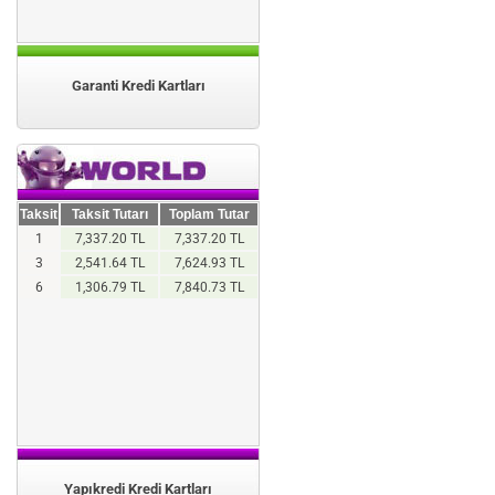
Garanti Kredi Kartları
Taksit
Taksit Tutarı
Toplam Tutar
1
7,337.20 TL
7,337.20 TL
3
2,541.64 TL
7,624.93 TL
6
1,306.79 TL
7,840.73 TL
Yapıkredi Kredi Kartları