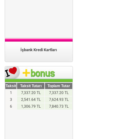
İşbank Kredi Kartları
Taksit
Taksit Tutarı
Toplam Tutar
1
7,337.20 TL
7,337.20 TL
3
2,541.64 TL
7,624.93 TL
6
1,306.79 TL
7,840.73 TL