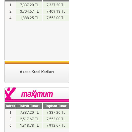
1
7,337.20 TL
7,337.20 TL
2
3,704.57 TL
7,409.13 TL
4
1,888.25 TL
7,553.00 TL
Axess Kredi Kartları
Taksit
Taksit Tutarı
Toplam Tutar
1
7,337.20 TL
7,337.20 TL
3
2,517.67 TL
7,553.00 TL
6
1,318.78 TL
7,912.67 TL