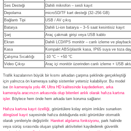
Ses Desteği
Dahili mikrofon – sesli kayıt
Depolama
microSD/TF kart desteği (32–256 GB)
Bağlantı Tipi
USB / AV çıkış
Batarya
Dahili Li-ion batarya – 3–5 saat kesintisiz kayıt
Şarj
Araç çakmak girişi veya USB kablo
Ekran
Dahili LCD/IPS monitör – canlı izleme ve playback
Kasa
Kompakt ABS/plastik kasa, IP65 suya ve toza day
Çalışma Sıcaklığı
-10 °C ~ +50 °C
Video Çıkışı
Araç içi monitör üzerinden canlı izleme + USB akt
Trafik kazalarının büyük bir kısmı arkadan çarpma şeklinde gerçekleştiği
için yalnızca ön kameraya sahip sistemler yetersiz kalabiliyor. Bu model
ise
ön kamerayla yolu 4K Ultra HD kalitesinde kaydederken
,
arka
kamerayla aracınızın arkasında olup bitenleri anlık olarak hafıza kartına
işler.
Böylece hem önde hem arkada tam koruma sağlanır.
Hafıza kartına kayıt özelliği
, görüntülere kolay erişim imkânı sunarken
döngüsel kayıt
sayesinde hafıza dolduğunda eski görüntüler otomatik
olarak yenileriyle değiştirilir.
Hareket algılama fonksiyonu
, park halinde
veya sürüş sırasında oluşan şüpheli aktiviteleri kaydederek güvenlik