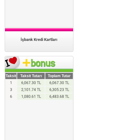
İşbank Kredi Kartları
Taksit
Taksit Tutarı
Toplam Tutar
1
6,067.30 TL
6,067.30 TL
3
2,101.74 TL
6,305.23 TL
6
1,080.61 TL
6,483.68 TL