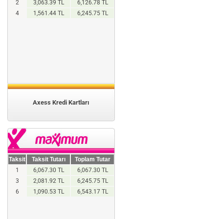
2
3,063.39 TL
6,126.78 TL
4
1,561.44 TL
6,245.75 TL
Axess Kredi Kartları
Taksit
Taksit Tutarı
Toplam Tutar
1
6,067.30 TL
6,067.30 TL
3
2,081.92 TL
6,245.75 TL
6
1,090.53 TL
6,543.17 TL