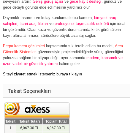
seviyesini artırır.
Geniş görüş açısı
ve
gece kayıt desteği
, gündüz ve
gece detaylı görüntü elde edilmesine yardımcı olur.
Dayanıklı tasarımı ve kolay kurulumu ile bu kamera,
bireysel araç
sahipleri, ticari araç filoları
ve
profesyonel taşımacılık sektörü
için ideal
bir çözümdür. Olası kaza ve güvenlik durumlarında kritik görüntülerin
kayıt altına alınması, sürücülere büyük avantaj sağlar.
Perpa kamera çözümleri
kapsamında sık tercih edilen bu model,
Area
Güvenlik Sistemleri
güvencesiyle projelendirildiğinde sürüş güvenliğini
yalnızca sağlam bir altyapı değil, aynı zamanda
modern, kapsamlı ve
uzun vadeli bir güvenlik yatırımı
haline getirir.
Siteyi ziyaret etmek isterseniz buraya tıklayın
Taksit Seçenekleri
Taksit
Taksit Tutarı
Toplam Tutar
1
6,067.30 TL
6,067.30 TL