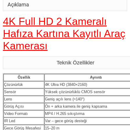
Açıklama
4K Full HD 2 Kameralı
Hafıza Kartına Kayıtlı Araç
Kamerası
Teknik Özellikler
Özellik
Ayrıntı
Çözünürlük
4K Ultra HD (3840×2160)
Sensör
Yüksek çözünürlüklü CMOS sensör
Lens
Geniş açılı lens (≈140°)
Görüş Açısı
Ön + arka kamera ile geniş kapsama
Video Formatı
MP4 / H.265 sıkıştırma
IR Led
Var – gece görüş desteği
Gece Görüş Mesafesi
15–20 m