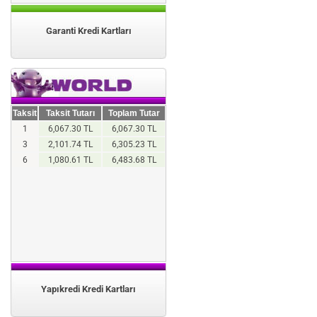
Garanti Kredi Kartları
Taksit
Taksit Tutarı
Toplam Tutar
1
6,067.30 TL
6,067.30 TL
3
2,101.74 TL
6,305.23 TL
6
1,080.61 TL
6,483.68 TL
Yapıkredi Kredi Kartları