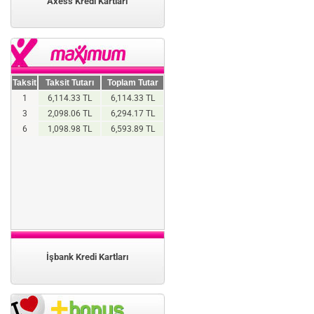
Axess Kredi Kartları
Taksit
Taksit Tutarı
Toplam Tutar
1
6,114.33 TL
6,114.33 TL
3
2,098.06 TL
6,294.17 TL
6
1,098.98 TL
6,593.89 TL
İşbank Kredi Kartları