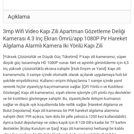
Açıklama
3mp Wifi Video Kapı Zili Apartman Gözetleme Deliği
Kamerası 4.3 Inç Ekran Ömrü/app 1080P Pır Hareket
Algılama Alarmlı Kamera Iki Yönlü Kapı Zili
[Yüksek Çözünürlük ve Düşük Güç Tüketimi]: P kapı zili kameramız, süper
düşük güç tasarımıyla HD 1080P sunar. Net ve ayrıntılı görüntüleme için 4,3
inç yüksek çözünürlüklü ekrana sahiptir. [Hızlı Erişim ve Yanıt]: Kapı zili
kameramızla, 3 saniye içinde otomatik olarak açılarak uygulamaya hızlı bir
şekilde erişebilirsiniz. Kullanıcı erişim ihtiyaçlarına 1 saniye içinde yanıt
vererek hiçbir ziyaretçiyi kaçırmamanızı sağlar. [Çift Yönlü o ve Kızılötesi
Gösterge]: Kapı zili kameramız, siyah eleme işleviyle çift yönlü o'yu destekler
ve bir kızılötesi göstergeye sahiptir. Bu, ziyaretçilerle iletişim kurmanızı
sağlar ve düşük ışık koşullarında bile netlik sağlar. [Hareket Algılama ve
Bulut Depolama]: Kapı zili kamerası bir PIR hareket algılama alarmına
sahiptir (Not: PIR açıksa, tam dolu bir pille yalnızca 1200 kez kullanılabilir).
Ayrıca bulut depolamayı ve video kaydı için 8-128 GB'a kadar bir TF kartını
destekler. [Kolay Kurulum ve Şarj]: Kapı zili kameramız herhangi bir kablo