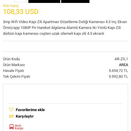
Kdv Hariç
108,33 USD
3mp Wifi Video Kapı Zili Apartman Gözetleme Deliği Kamerası 4.3 Inç Ekran
Ömrü/app 1080P Pır Hareket Algılama Alarmlı Kamera Iki Yönlü Kapı Zili
dürbün kapı kamerası cepten uzak izlemeli kapı zili 4.3 ekranlı
Ürün Kodu
AR-ZİL1
Ürün Markası
AREA
Havale Fiyatı
5.694,72 TL
Tek Çekim Fiyatı
5.992,80 TL
Favorilerime ekle
Karşılaştır