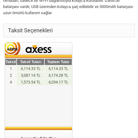
olmadan, sadece bir Wi-Fi bağlantısıyla kolayca kurulabilir. Dahili bir
bataryası vardır, USB üzerinden kolayca şarj edilebilir ve 5000mAh bataryası
uzun ömürlü kullanım sağlar.
Taksit Seçenekleri
Taksit
Taksit Tutarı
Toplam Tutar
1
6,114.33 TL
6,114.33 TL
2
3,087.14 TL
6,174.28 TL
4
1,573.54 TL
6,294.17 TL