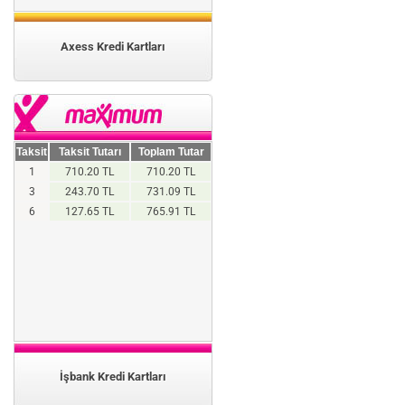
Axess Kredi Kartları
Taksit
Taksit Tutarı
Toplam Tutar
1
710.20 TL
710.20 TL
3
243.70 TL
731.09 TL
6
127.65 TL
765.91 TL
İşbank Kredi Kartları