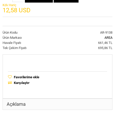
Kdv Hariç
12,58 USD
Ürün Kodu
AR-9138
Ürün Markası
AREA
Havale Fiyatı
661,46 TL
Tek Çekim Fiyatı
695,86 TL
Favorilerime ekle
Karşılaştır
Açıklama