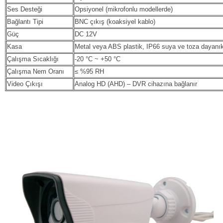
Ses Desteği
Opsiyonel (mikrofonlu modellerde)
Bağlantı Tipi
BNC çıkış (koaksiyel kablo)
Güç
DC 12V
Kasa
Metal veya ABS plastik, IP66 suya ve toza dayanık
Çalışma Sıcaklığı
-20 °C ~ +50 °C
Çalışma Nem Oranı
≤ %95 RH
Video Çıkışı
Analog HD (AHD) – DVR cihazına bağlanır