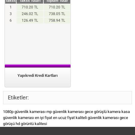
Taksit
Taksit Tutarı
Toplam Tutar
1
710.20 TL
710.20 TL
3
246.02 TL
738.05 TL
6
126.49 TL
758.94 TL
Yapıkredi Kredi Kartları
Etiketler:
1080p güvenlik kamerası
mp güvenlik kamerası
gece görüşlü kamera
kasa
güvenlik kamerası
en iyi fiyat
en ucuz fiyat
kaliteli güvenlik kamerası
gece
görüşü
hd görüntü kalitesi