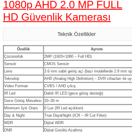
1080p AHD 2.0 MP FULL
HD Güvenlik Kamerası
Teknik Özellikler
Özellik
Ayrıntı
Çözünürlük
2MP (1920×1080 – Full HD)
Sensör
CMOS Sensör
Lens
3.6 mm sabit geniş açı (bazı modellerde 2.8 mm op
Teknoloji
AHD (Analog High Definition) – DVR cihazları ile u
Video Formatı
CVBS / AHD çıkış
IR Led
Dahili IR LED (gece görüş desteği)
Gece Görüş Mesafesi
20–30 m
Minimum Işık Oranı
0 Lux (IR Led açıkken)
Day & Night
True Day&Night (ICR – IR Cut Filter)
WDR
Dijital WDR
DNR
Dijital Gürültü Azaltma