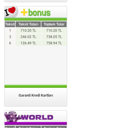
Taksit
Taksit Tutarı
Toplam Tutar
1
710.20 TL
710.20 TL
3
246.02 TL
738.05 TL
6
126.49 TL
758.94 TL
Garanti Kredi Kartları