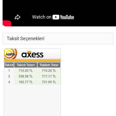
Taksit Seçenekleri
Taksit
Taksit Tutarı
Toplam Tutar
1
710.20 TL
710.20 TL
2
358.58 TL
717.17 TL
4
182.77 TL
731.09 TL