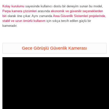
Kolay kurulumu
sayesinde kullanıcı dostu bir deneyim sunan bu model,
Perpa kamera çözümleri
arasında
ekonomik ve güvenilir seçeneklerden
biri
olarak öne çıkar. Aynı zamanda
Area Güvenlik Sistemleri projelerinde,
stabil ve uzun ömürlü kullanım
için sıkça tercih edilen güçlü bir
kameradır.
Gece Görüşlü Güvenlik Kamerası