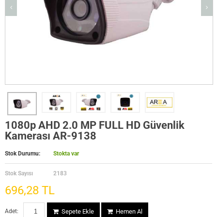
1080p AHD 2.0 MP FULL HD Güvenlik
Kamerası AR-9138
Stok Durumu:
Stokta var
Stok Sayısı
2183
696,28 TL
Adet:
Sepete Ekle
Hemen Al