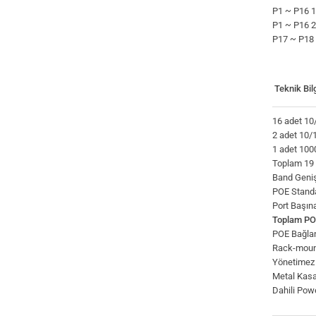
P1 ~ P16 
P1 ~ P16 
P17 ~ P1
Teknik Bilg
16 adet 10
2 adet 10/
1 adet 100
Toplam 19 
Band Geniş
POE Standa
Port Başı
Toplam PO
POE Bağlan
Rack-moun
Yönetimez
Metal Kasa 
Dahili Pow