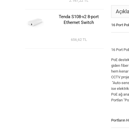
2.167,22 TL
Açıkl
Tenda S108-v2 8-port
Ethernet Switch
16 Port Po
656,62 TL
16 Port Po
PoE destek
giden fiber
hem kenar 
CCTV projel
"Auto-sens
ise elektri
PoE ağ anah
Portları "P
Portların 