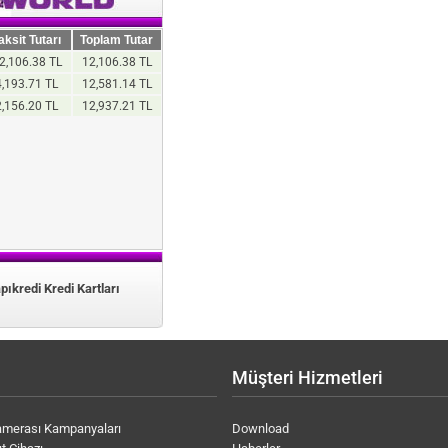
aksit Tutarı
Toplam Tutar
2,106.38 TL
12,106.38 TL
4,193.71 TL
12,581.14 TL
2,156.20 TL
12,937.21 TL
pıkredi Kredi Kartları
Müşteri Hizmetleri
amerası Kampanyaları
Download