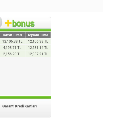
Taksit Tutarı
Toplam Tutar
12,106.38 TL
12,106.38 TL
4,193.71 TL
12,581.14 TL
2,156.20 TL
12,937.21 TL
Garanti Kredi Kartları