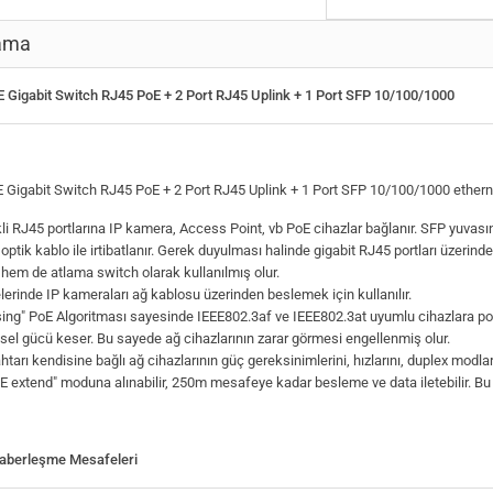
ama
E Gigabit Switch RJ45 PoE + 2 Port RJ45 Uplink + 1 Port SFP 10/100/1000
E Gigabit Switch RJ45 PoE + 2 Port RJ45 Uplink + 1 Port SFP 10/100/1000 etherne
li RJ45 portlarına IP kamera, Access Point, vb PoE cihazlar bağlanır. SFP yuvas
 optik kablo ile irtibatlanır. Gerek duyulması halinde gigabit RJ45 portları üzerind
hem de atlama switch olarak kullanılmış olur.
erinde IP kameraları ağ kablosu üzerinden beslemek için kullanılır.
ing" PoE Algoritması sayesinde IEEE802.3af ve IEEE802.3at uyumlu cihazlara p
ksel gücü keser. Bu sayede ağ cihazlarının zarar görmesi engellenmiş olur.
tarı kendisine bağlı ağ cihazlarının güç gereksinimlerini, hızlarını, duplex modla
oE extend" moduna alınabilir, 250m mesafeye kadar besleme ve data iletebilir. B
Haberleşme Mesafeleri