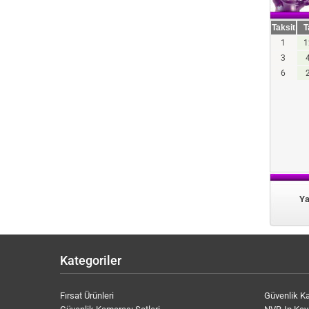
Taksit
T
1
1
3
6
Ya
Kategoriler
Fırsat Ürünleri
Güvenlik K