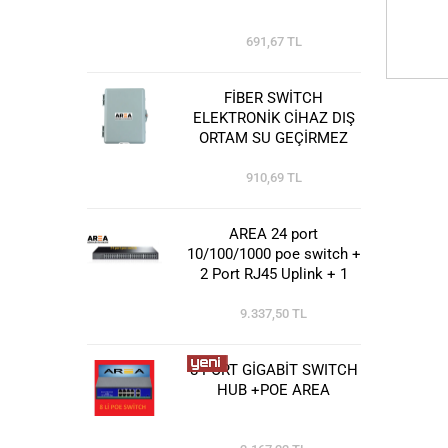
691,67 TL
FİBER SWİTCH
ELEKTRONİK CİHAZ DIŞ
ORTAM SU GEÇİRMEZ
SAHA KABİNİ
910,69 TL
AREA 24 port
10/100/1000 poe switch +
2 Port RJ45 Uplink + 1
Port SFP @ CLR-SWG-
2421P
9.337,50 TL
8 PORT GİGABİT SWITCH
HUB +POE AREA