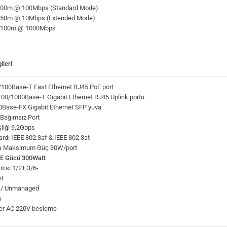
100m @ 100Mbps (Standard Mode)
250m @ 10Mbps (Extended Mode)
8 100m @ 1000Mbps
ileri
/100Base-T Fast Ethernet RJ45 PoE port
100/1000Base-T Gigabit Ethernet RJ45 Uplink portu
0Base-FX Gigabit Ethernet SFP yuva
Bağımsız Port
liği 9,2Gbps
rdı IEEE 802.3af & IEEE 802.3at
na Maksimum Güç 30W/port
E Gücü 300Watt
tısı 1/2+,3/6-
t
 / Unmanaged
​
er AC 220V besleme