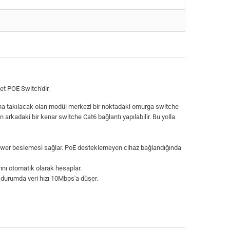
t POE Switch'dir.
ına takılacak olan modül merkezi bir noktadaki omurga switche
en arkadaki bir kenar switche Cat6 bağlantı yapılabilir. Bu yolla
ower beslemesi sağlar. PoE desteklemeyen cihaz bağlandığında
rını otomatik olarak hesaplar.
u durumda veri hızı 10Mbps'a düşer.