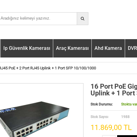
Ip Güvenlik Kamerası
Araç Kamerası
Ahd Kamera
DVR 
RJ45 PoE + 2 Port RJ45 Uplink + 1 Port SFP 10/100/1000
16 Port PoE Gi
Uplink + 1 Por
Stok Durumu:
Stokta va
Stok Sayısı
1988
11.869,00 TL