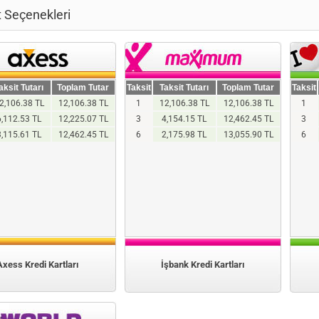
t Seçenekleri
aksit Tutarı
Toplam Tutar
Taksit
Taksit Tutarı
Toplam Tutar
Taksit
2,106.38 TL
12,106.38 TL
1
12,106.38 TL
12,106.38 TL
1
6,112.53 TL
12,225.07 TL
3
4,154.15 TL
12,462.45 TL
3
3,115.61 TL
12,462.45 TL
6
2,175.98 TL
13,055.90 TL
6
Axess Kredi Kartları
İşbank Kredi Kartları