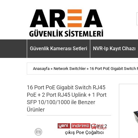
Güvenlik Kamerası Setleri
NVR-Ip Kayıt Cihazı
»
»
Anasayfa
Network Switchler
16 Port PoE Gigabit Switch 
16 Port PoE Gigabit Switch RJ45
PoE + 2 Port RJ45 Uplink + 1 Port
SFP 10/100/1000 ile Benzer
Ürünler
Poe Extender 1 Giriş 2
çıkış Poe Çoğaltıcı