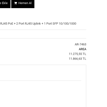
 Ekle
Hemen Al
 RJ45 PoE + 2 Port RJ45 Uplink + 1 Port SFP 10/100/1000
AR-7463
AREA
11.275,55 TL
11.866,63 TL