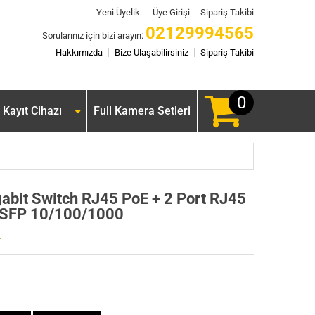
Yeni Üyelik
Üye Girişi
Sipariş Takibi
02129994565
Sorularınız için bizi arayın:
Hakkımızda
Bize Ulaşabilirsiniz
Sipariş Takibi
0
Kayıt Cihazı
Full Kamera Setleri
gabit Switch RJ45 PoE + 2 Port RJ45
t SFP 10/100/1000
r