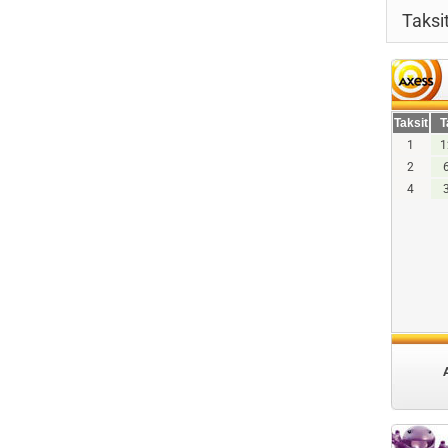
Taksi
Taksit
T
1
1
2
4