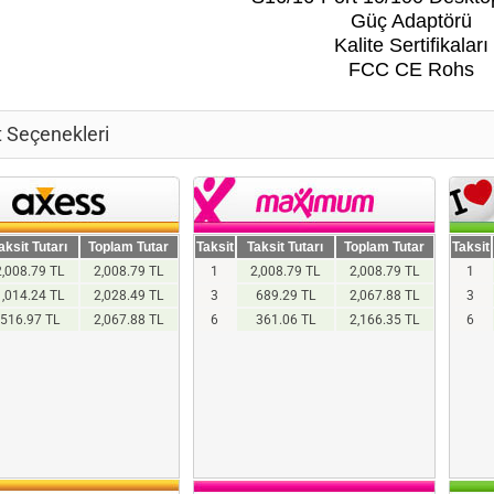
Güç Adaptörü
Kalite Sertifikaları
FCC CE Rohs
t Seçenekleri
aksit Tutarı
Toplam Tutar
Taksit
Taksit Tutarı
Toplam Tutar
Taksit
2,008.79 TL
2,008.79 TL
1
2,008.79 TL
2,008.79 TL
1
1,014.24 TL
2,028.49 TL
3
689.29 TL
2,067.88 TL
3
516.97 TL
2,067.88 TL
6
361.06 TL
2,166.35 TL
6