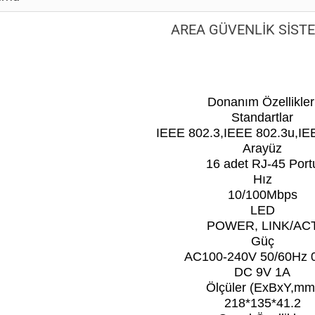
AREA GÜVENLİK SİST
Donanım Özellikler
Standartlar
IEEE 802.3,IEEE 802.3u,IE
Arayüz
16 adet RJ-45 Port
Hız
10/100Mbps
LED
POWER, LINK/AC
Güç
AC100-240V 50/60Hz 
DC 9V 1A
Ölçüler (ExBxY,mm
218*135*41.2