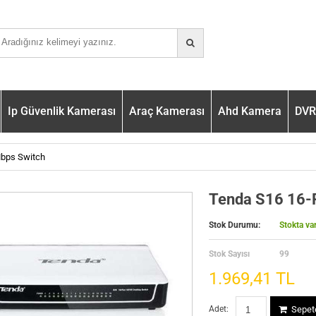
Ip Güvenlik Kamerası
Araç Kamerası
Ahd Kamera
DVR 
Mbps Switch
Tenda S16 16-
Stok Durumu:
Stokta va
Stok Sayısı
99
1.969,41 TL
Adet:
Sepete