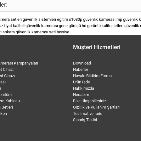
ler:
amera setleri
güvenlik sistemleri eğitim s1080p güvenlik kamerası
mp güvenlik 
z fiyat
kaliteli güvenlik kamerası
gece görüşü
hd görüntü kalitesietleri
güvenlik 
i ankara
güvenlik kamerası seti tavsiye
Müşteri Hizmetleri
amerası Kampanyaları
Download
t Cihazı
Haberler
ıt Cihazı
Havale Bildirim Formu
ası
Ürün İade
a
Hakkımızda
onitörü
Hesabım
ra Kablosu
Bize Ulaşabilirsiniz
 Setleri
Gizlilik ve Kullanım Şartları
ikon
Teslimat ve İade
Sipariş Takibi