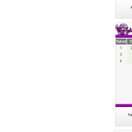
Taksit
T
1
3
6
Ya