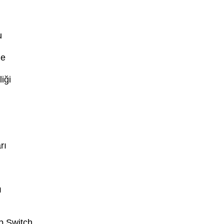
u
me
iği
rı
ı
op Switch