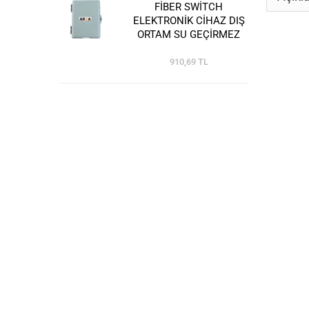
FİBER SWİTCH
ELEKTRONİK CİHAZ DIŞ
ORTAM SU GEÇİRMEZ
SAHA KABİNİ
910,69 TL