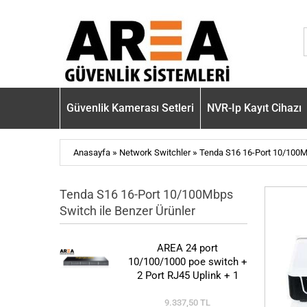
Güvenlik Kamerası Setleri
NVR-Ip Kayıt Cihazı
»
»
Anasayfa
Network Switchler
Tenda S16 16-Port 10/100
Tenda S16 16-Port 10/100Mbps
Switch ile Benzer Ürünler
AREA 24 port
10/100/1000 poe switch +
2 Port RJ45 Uplink + 1
Port SFP @ CLR-SWG-
2421P
9.337,50 TL