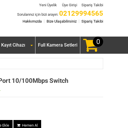
Yeni Üyelik
Üye Girişi
Sipariş Takibi
02129994565
Sorularınız için bizi arayın:
Hakkımızda
Bize Ulaşabilirsiniz
Sipariş Takibi
0
Kayıt Cihazı
Full Kamera Setleri
Port 10/100Mbps Switch
r
 Ekle
Hemen Al