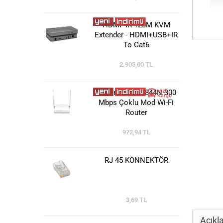
HDMI 4K 120M KVM
Extender - HDMI+USB+IR
To Cat6
2.905,00 TL
TP-Link TL-WR844N 300
Mbps Çoklu Mod Wi-Fi
Router
972,94 TL
RJ 45 KONNEKTÖR
3,69 TL
Açıkl