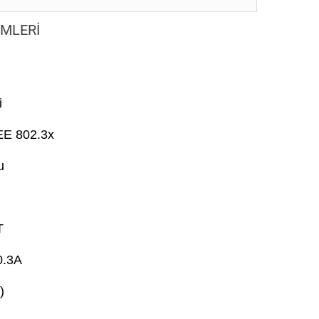
EMLERİ
i
EE 802.3x
u
T
0.3A
)