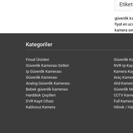
Etiket
güvenlik k
fiyat
en ucu
kamera set
Kategoriler
Fırsat Ürünleri
Güvenlik K
Güvenlik Kamerası Setleri
NVR-Ip Kayı
Ip Güvenlik Kamerası
Kamera Kay
Güvenlik Kamerası
Araç Kamer
Analog Güvenlik Kamerası
Ahd Kamer
Bebek güvenlik kamerası
Güvenlik M
Harddisk Çeşitleri
CCTV Kame
DVR Kayıt Cihazı
Full Kamera
Kablosuz Kamera
Hilook / Ha