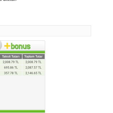
Taksit Tutarı
Toplam Tutar
2,008.79 TL
2,008.79 TL
695.86 TL
2,087.57 TL
357.78 TL
2,146.65 TL