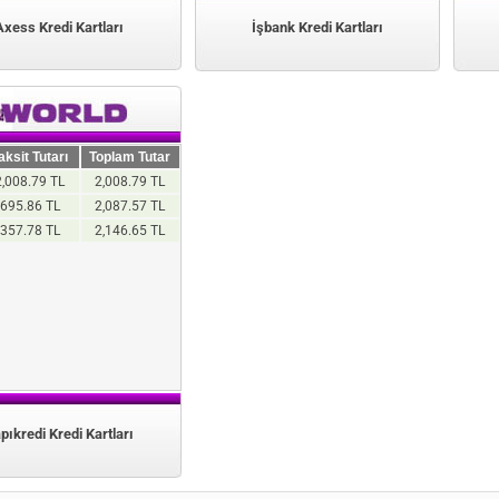
Axess Kredi Kartları
İşbank Kredi Kartları
aksit Tutarı
Toplam Tutar
2,008.79 TL
2,008.79 TL
695.86 TL
2,087.57 TL
357.78 TL
2,146.65 TL
pıkredi Kredi Kartları