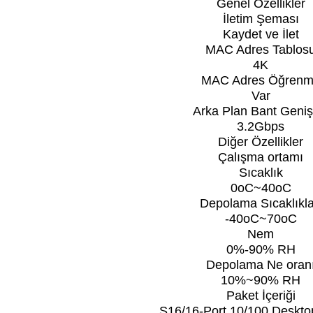
Genel Özellikler
İletim Şeması
Kaydet ve İlet
MAC Adres Tablos
4K
MAC Adres Öğren
Var
Arka Plan Bant Genişl
3.2Gbps
Diğer Özellikler
Çalışma ortamı
Sıcaklık
0oC~40oC
Depolama Sıcaklıkla
-40oC~70oC
Nem
0%-90% RH
Depolama Ne oran
10%~90% RH
Paket İçeriği
S16/16-Port 10/100 Deskt