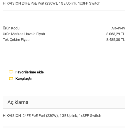
HIKVISION 24FE PoE Port (230W), 1GE Uplink, 1xSFP Switch
Ürün Kodu
AR-4949
Ürün Markası
Havale Fiyatı
8.063,29 TL
Tek Çekim Fiyatı
8.485,30 TL
Favorilerime ekle
Karşılaştır
Açıklama
HIKVISION 24FE PoE Port (230W), 1GE Uplink, 1xSFP Switch