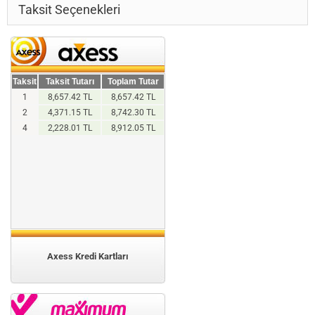
Taksit Seçenekleri
Taksit
Taksit Tutarı
Toplam Tutar
1
8,657.42 TL
8,657.42 TL
2
4,371.15 TL
8,742.30 TL
4
2,228.01 TL
8,912.05 TL
Axess Kredi Kartları