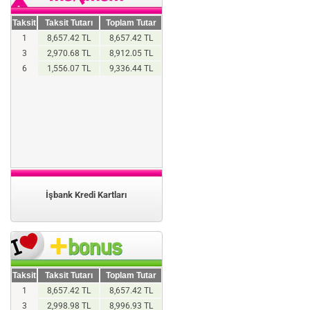
Taksit
Taksit Tutarı
Toplam Tutar
1
8,657.42 TL
8,657.42 TL
3
2,970.68 TL
8,912.05 TL
6
1,556.07 TL
9,336.44 TL
İşbank Kredi Kartları
Taksit
Taksit Tutarı
Toplam Tutar
1
8,657.42 TL
8,657.42 TL
3
2,998.98 TL
8,996.93 TL