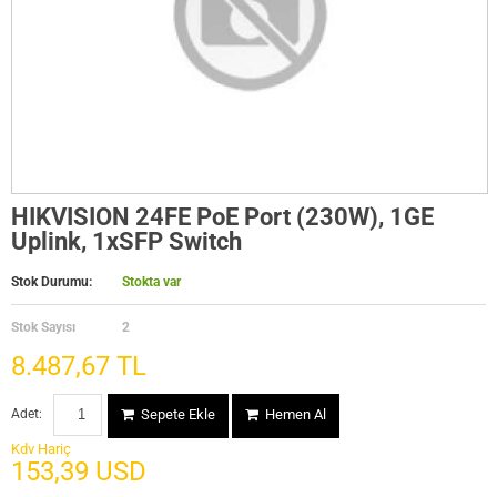
HIKVISION 24FE PoE Port (230W), 1GE
Uplink, 1xSFP Switch
Stok Durumu:
Stokta var
Stok Sayısı
2
8.487,67 TL
Adet:
Sepete Ekle
Hemen Al
Kdv Hariç
153,39 USD