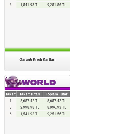
6
1,541.93 TL
9,251.56 TL
Garanti Kredi Kartları
Taksit
Taksit Tutarı
Toplam Tutar
1
8,657.42 TL
8,657.42 TL
3
2,998.98 TL
8,996.93 TL
6
1,541.93 TL
9,251.56 TL