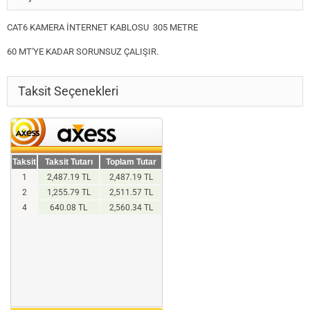
CAT6 KAMERA İNTERNET KABLOSU 305 METRE
60 MT'YE KADAR SORUNSUZ ÇALIŞIR.
Taksit Seçenekleri
Taksit
Taksit Tutarı
Toplam Tutar
1
2,487.19 TL
2,487.19 TL
2
1,255.79 TL
2,511.57 TL
4
640.08 TL
2,560.34 TL