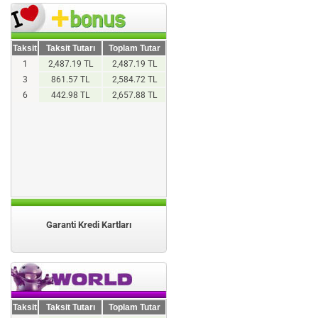
Taksit
Taksit Tutarı
Toplam Tutar
1
2,487.19 TL
2,487.19 TL
3
861.57 TL
2,584.72 TL
6
442.98 TL
2,657.88 TL
Garanti Kredi Kartları
Taksit
Taksit Tutarı
Toplam Tutar