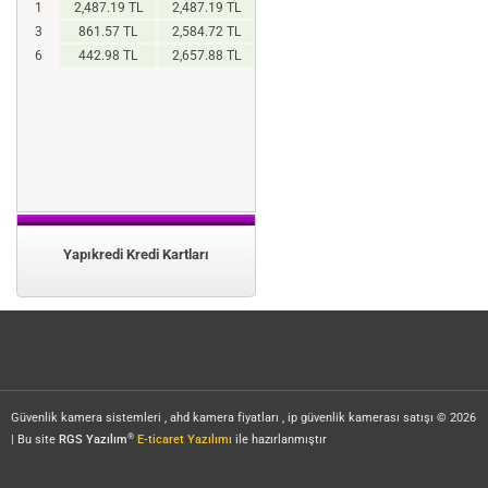
1
2,487.19 TL
2,487.19 TL
3
861.57 TL
2,584.72 TL
6
442.98 TL
2,657.88 TL
Yapıkredi Kredi Kartları
Güvenlik kamera sistemleri , ahd kamera fiyatları , ip güvenlik kamerası satışı © 2026
®
| Bu site
RGS Yazılım
E-ticaret Yazılımı
ile hazırlanmıştır