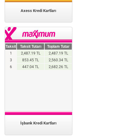
Axess Kredi Kartları
Taksit
Taksit Tutarı
Toplam Tutar
1
2,487.19 TL
2,487.19 TL
3
853.45 TL
2,560.34 TL
6
447.04 TL
2,682.26 TL
İşbank Kredi Kartları