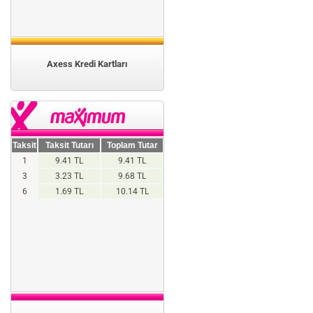
Axess Kredi Kartları
Taksit
Taksit Tutarı
Toplam Tutar
1
9.41 TL
9.41 TL
3
3.23 TL
9.68 TL
6
1.69 TL
10.14 TL