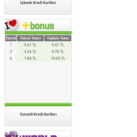
İşbank Kredi Kartları
Taksit
Taksit Tutarı
Toplam Tutar
1
9.41 TL
9.41 TL
3
3.26 TL
9.78 TL
6
1.68 TL
10.05 TL
Garanti Kredi Kartları