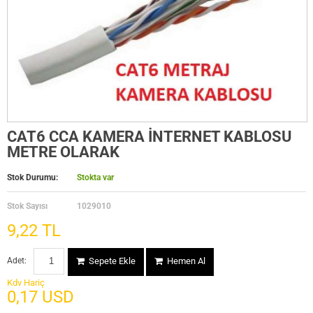
CAT6 CCA KAMERA İNTERNET KABLOSU
METRE OLARAK
Stok Durumu:
Stokta var
Stok Sayısı
1029010
9,22 TL
Adet:
Sepete Ekle
Hemen Al
Kdv Hariç
0,17 USD