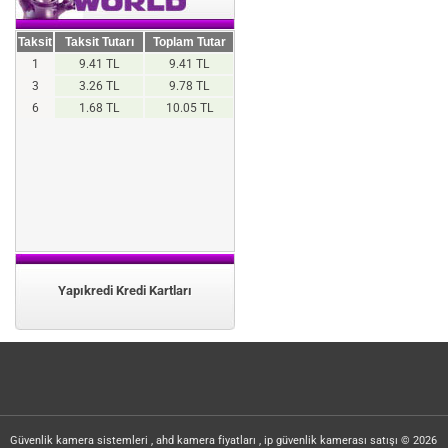
Taksit
Taksit Tutarı
Toplam Tutar
1
9.41 TL
9.41 TL
3
3.26 TL
9.78 TL
6
1.68 TL
10.05 TL
Yapıkredi Kredi Kartları
Güvenlik kamera sistemleri , ahd kamera fiyatları , ip güvenlik kamerası satışı © 2026