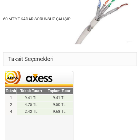
60 MT'YE KADAR SORUNSUZ ÇALIŞIR.
Taksit Seçenekleri
Taksit
Taksit Tutarı
Toplam Tutar
1
9.41 TL
9.41 TL
2
4.75 TL
9.50 TL
4
2.42 TL
9.68 TL