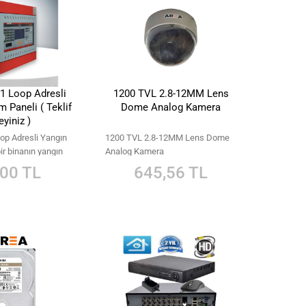
 Loop Adresli
1200 TVL 2.8-12MM Lens
 Paneli ( Teklif
Dome Analog Kamera
eyiniz )
p Adresli Yangın
1200 TVL 2.8-12MM Lens Dome
ir binanın yangın
Analog Kamera
i kontrolunu
,00 TL
645,56 TL
i bir paneldir.