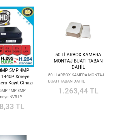
50 Lİ ARBOX KAMERA
MONTAJ BUATI TABAN
DAHİL
 8MP 5MP 4MP
50 Lİ ARBOX KAMERA MONTAJ
 1440P Xmeye
BUATI TABAN DAHİL
ra Kayıt Cihazı
R-8517
1.263,44 TL
 5MP 4MP 3MP
meye NVR IP
Cihazı AR-8517
8,33 TL