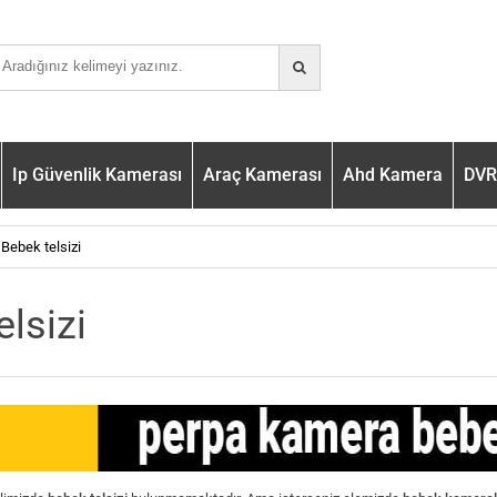
Ip Güvenlik Kamerası
Araç Kamerası
Ahd Kamera
DVR 
Bebek telsizi
elsizi