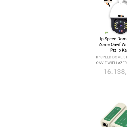
Ip Speed Dom
Zome Onvif Wif
Ptz Ip K
IP SPEED DOME 5
ONVİF WİFİ LAZER
KAMERAIP SPEED
16.138,
36X ZOME ONVİF 
LED PTZ IP KAME