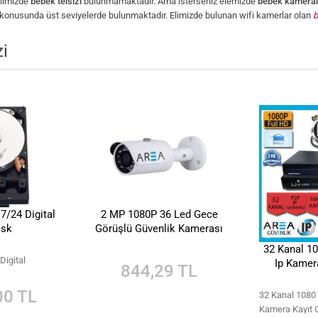
elimizde
bebek telsizi
bulunmamaktadır. Ama isterseniz elemizde
bebek kameral
ite konusunda üst seviyelerde bulunmaktadır. Elimizde bulunan wifi kamerlar olan
b
zi
7/24 Digital
2 MP 1080P 36 Led Gece
isk
Görüşlü Güvenlik Kamerası
32 Kanal 1
Digital
Ip Kamera
844,29 TL
00 TL
32 Kanal 1080
Kamera Kayıt C