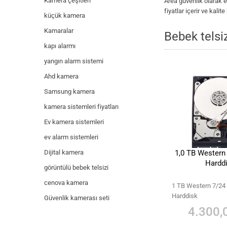
Kamera çeşitleri
Area güvenlik olarak 
fiyatlar içerir ve kal
küçük kamera
Kamaralar
Bebek telsi
kapı alarmı
yangın alarm sistemi
Ahd kamera
Samsung kamera
kamera sistemleri fiyatları
Ev kamera sistemleri
ev alarm sistemleri
Dijital kamera
1,0 TB Western 
Hardd
görüntülü bebek telsizi
cenova kamera
1 TB Western 7/24 
Harddisk
Güvenlik kamerası seti
4.300,