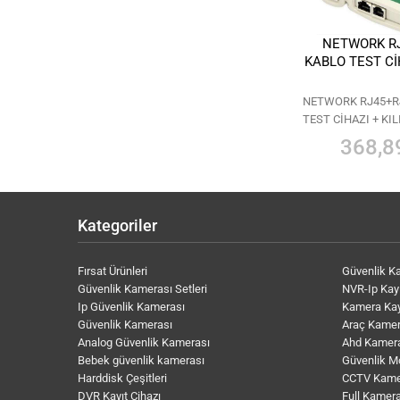
NETWORK R
KABLO TEST CİH
NETWORK RJ45+R
TEST CİHAZI + KIL
368,8
Kategoriler
Fırsat Ürünleri
Güvenlik K
Güvenlik Kamerası Setleri
NVR-Ip Kayı
Ip Güvenlik Kamerası
Kamera Kay
Güvenlik Kamerası
Araç Kamer
Analog Güvenlik Kamerası
Ahd Kamer
Bebek güvenlik kamerası
Güvenlik M
Harddisk Çeşitleri
CCTV Kame
DVR Kayıt Cihazı
Full Kamera