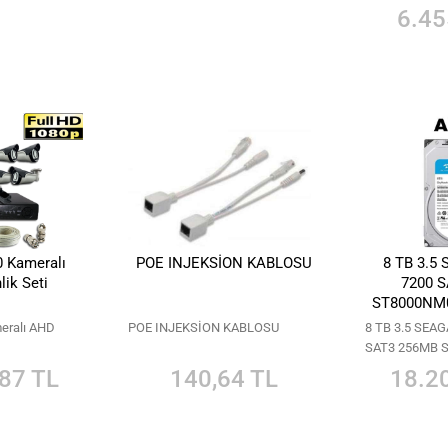
6.45
 Kameralı
POE INJEKSİON KABLOSU
8 TB 3.5
ik Seti
7200 
ST8000NM
eralı AHD
POE INJEKSİON KABLOSU
8 TB 3.5 SEAG
SAT3 256MB 
SKYHAWK Al
87 TL
140,64 TL
18.2