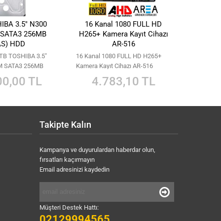
IBA 3.5" N300
16 Kanal 1080 FULL HD
 SATA3 256MB
H265+ Kamera Kayıt Cihazı
AS) HDD
AR-516
"8 TB TOSHIBA 3.5"
16 Kanal 1080 FULL HD H265+
M SATA3 256MB
Kamera Kayıt Cihazı AR-516
00,00 TL
4.783,10 TL
:2;s:0:"";i:3;s:0:"";i:4;s:0:"";i:5;s:0:"";}
Takipte Kalın
Kampanya ve duyurulardan haberdar olun,
fırsatları kaçırmayın
Email adresinizi kaydedin
Müşteri Destek Hattı:
02129994565