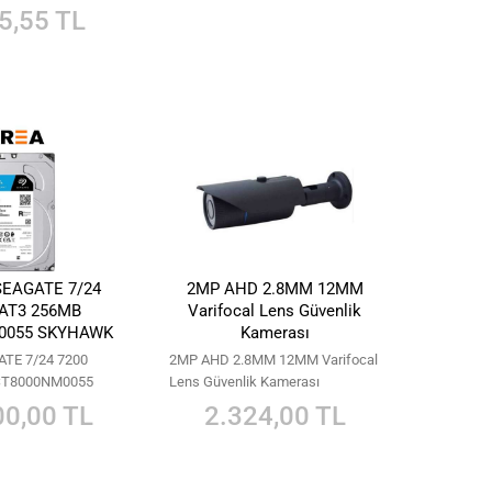
5,55 TL
 SEAGATE 7/24
2MP AHD 2.8MM 12MM
SAT3 256MB
Varifocal Lens Güvenlik
0055 SKYHAWK
Kamerası
Al
ATE 7/24 7200
2MP AHD 2.8MM 12MM Varifocal
ST8000NM0055
Lens Güvenlik Kamerası
00,00 TL
2.324,00 TL