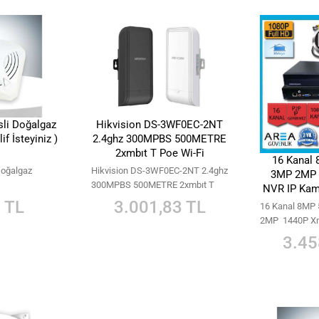
li Doğalgaz
Hikvision DS-3WF0EC-2NT
f İsteyiniz )
2.4ghz 300MPBS 500METRE
2xmbıt T Poe Wi-Fi
16 Kanal
Doğalgaz
Hikvision DS-3WF0EC-2NT 2.4ghz
3MP 2MP
300MPBS 500METRE 2xmbıt T
NVR IP Kame
Poe Wi-Fi
A
 TL
3.001,83 TL
16 Kanal 8MP
2MP 1440P X
Kamera Kayıt 
3.45