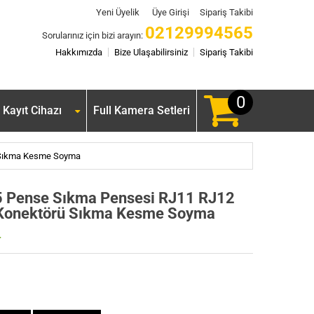
Yeni Üyelik
Üye Girişi
Sipariş Takibi
02129994565
Sorularınız için bizi arayın:
Hakkımızda
Bize Ulaşabilirsiniz
Sipariş Takibi
0
Kayıt Cihazı
Full Kamera Setleri
ü Sıkma Kesme Soyma
5 Pense Sıkma Pensesi RJ11 RJ12
 Konektörü Sıkma Kesme Soyma
r