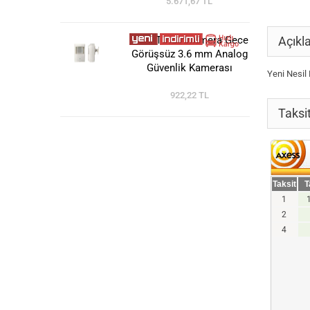
5.671,67 TL
1200 Tvl Pır Kamera Gece
Açıkl
Görüşsüz 3.6 mm Analog
Güvenlik Kamerası
Yeni Nesi
922,22 TL
Taksi
Taksit
T
1
2
4