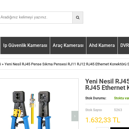
Ip Güvenlik Kamerası
Araç Kamerası
Ahd Kamera
DVR 
»
i
Yeni Nesil RJ45 Pense Sıkma Pensesi RJ11 RJ12 RJ45 Ethernet Konektör
Yeni Nesil RJ4
RJ45 Ethernet
Stok Durumu:
Stokta va
Stok Sayısı
5263
1.632,33 TL