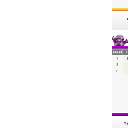
Taksit
T
1
3
6
Ya