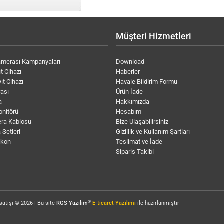
Müşteri Hizmetleri
amerası Kampanyaları
Download
t Cihazı
Haberler
ıt Cihazı
Havale Bildirim Formu
ası
Ürün İade
a
Hakkımızda
onitörü
Hesabım
ra Kablosu
Bize Ulaşabilirsiniz
 Setleri
Gizlilik ve Kullanım Şartları
ikon
Teslimat ve İade
Sipariş Takibi
®
satışı © 2026 | Bu site
RGS Yazılım
E-ticaret Yazılımı
ile hazırlanmıştır