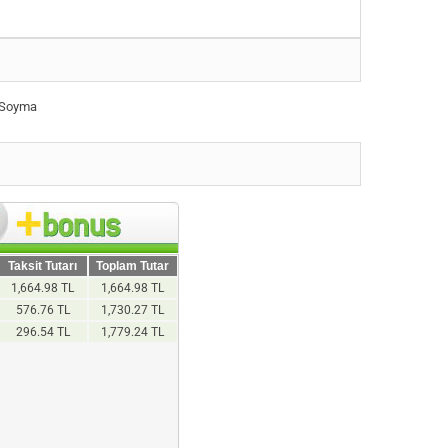
 Soyma
Taksit Tutarı
Toplam Tutar
1,664.98 TL
1,664.98 TL
576.76 TL
1,730.27 TL
296.54 TL
1,779.24 TL