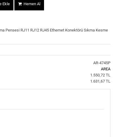
 Ekle
Hemen Al
kma Pensesi RJ11 RJ12 RJ45 Ethernet Konektörü Sıkma Kesme
AR-4745P
AREA
1.550,72 TL
1.631,67 TL