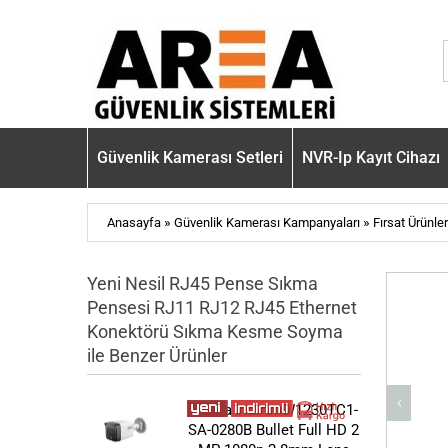
Güvenlik Kamerası Setleri
NVR-Ip Kayıt Cihazı
»
»
Anasayfa
Güvenlik Kamerası Kampanyaları
Fırsat Ürünler
Yeni Nesil RJ45 Pense Sıkma
Pensesi RJ11 RJ12 RJ45 Ethernet
Konektörü Sıkma Kesme Soyma
ile Benzer Ürünler
Dahua IPC-HFW1230TC1-
SA-0280B Bullet Full HD 2