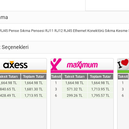
ama
l RJ45 Pense Sıkma Pensesi RJ11 RJ12 RJ45 Ethernet Konektörü Sıkma Kesme
t Seçenekleri
aksit Tutarı
Toplam Tutar
Taksit
Taksit Tutarı
Toplam Tutar
Taksit
1,664.98 TL
1,664.98 TL
1
1,664.98 TL
1,664.98 TL
1
840.65 TL
1,681.30 TL
3
571.32 TL
1,713.95 TL
3
428.49 TL
1,713.95 TL
6
299.26 TL
1,795.57 TL
6