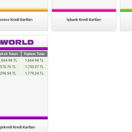
Axess Kredi Kartları
İşbank Kredi Kartları
aksit Tutarı
Toplam Tutar
1,664.98 TL
1,664.98 TL
576.76 TL
1,730.27 TL
296.54 TL
1,779.24 TL
pıkredi Kredi Kartları