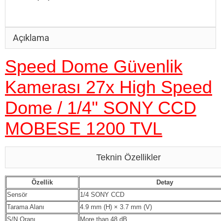
Açıklama
Speed Dome Güvenlik
Kamerası 27x High Speed
Dome / 1/4" SONY CCD
MOBESE 1200 TVL
Teknin Özellikler
Özellik
Detay
Sensör
1/4 SONY CCD
Tarama Alanı
4.9 mm (H) × 3.7 mm (V)
S/N Oranı
More than 48 dB