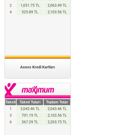
2
1,031.75 TL
2,063.49 TL
4
525.89 TL
2,103.56 TL
Axess Kredi Kartları
Taksit
Taksit Tutarı
Toplam Tutar
1
2,043.46 TL
2,043.46 TL
3
701.19 TL
2,103.56 TL
6
367.29 TL
2,203.73 TL