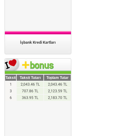
İşbank Kredi Kartları
Taksit
Taksit Tutarı
Toplam Tutar
1
2,043.46 TL
2,043.46 TL
3
707.86 TL
2,123.59 TL
6
363.95 TL
2,183.70 TL