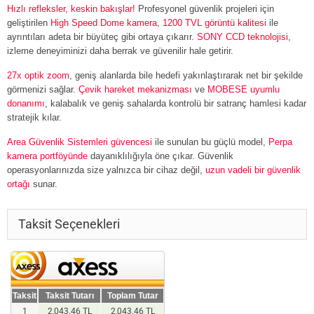
Hızlı refleksler, keskin bakışlar!
Profesyonel güvenlik projeleri için
geliştirilen
High Speed Dome kamera, 1200 TVL görüntü kalitesi
ile
ayrıntıları adeta bir büyüteç gibi ortaya çıkarır.
SONY CCD teknolojisi
,
izleme deneyiminizi daha berrak ve güvenilir hale getirir.
27x optik zoom
, geniş alanlarda bile hedefi yakınlaştırarak net bir şekilde
görmenizi sağlar.
Çevik hareket mekanizması
ve
MOBESE uyumlu
donanımı
, kalabalık ve geniş sahalarda kontrolü bir satranç hamlesi kadar
stratejik kılar.
Area Güvenlik Sistemleri güvencesi
ile sunulan bu güçlü model,
Perpa
kamera portföyünde
dayanıklılığıyla öne çıkar. Güvenlik
operasyonlarınızda size yalnızca bir cihaz değil,
uzun vadeli bir güvenlik
ortağı
sunar.
Taksit Seçenekleri
Taksit
Taksit Tutarı
Toplam Tutar
1
2,043.46 TL
2,043.46 TL