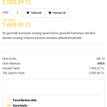
2.003,39 TL
Adet:
Tükendi
Hemen Al
Kdv Hariç
1.669,49 TL
Bu güvenlik kamerası analog speed dome güvenlik kamerası olmakla
beraber analog mobese kamera olarakta adlandırılmaktadır.
Ürün Kodu
AR-12
Ürün Markası
AREA
Havale Fiyatı
1.903,22 TL
Tek Çekim Fiyatı
2.002,60 TL
Favorilerime ekle
Karşılaştır