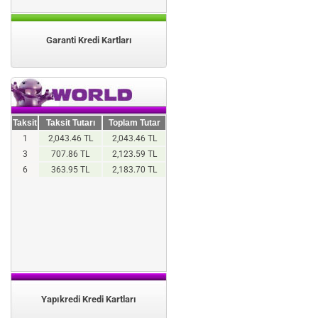
Garanti Kredi Kartları
Taksit
Taksit Tutarı
Toplam Tutar
1
2,043.46 TL
2,043.46 TL
3
707.86 TL
2,123.59 TL
6
363.95 TL
2,183.70 TL
Yapıkredi Kredi Kartları