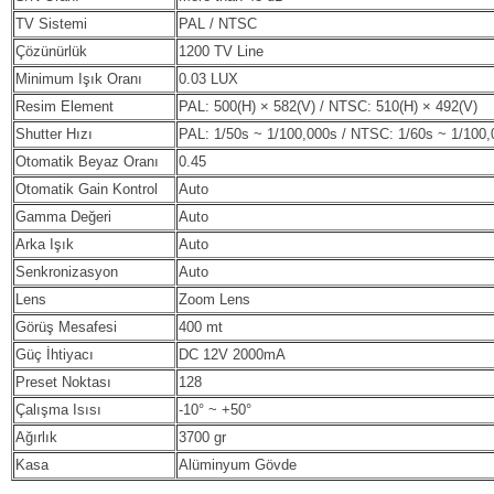
TV Sistemi
PAL / NTSC
Çözünürlük
1200 TV Line
Minimum Işık Oranı
0.03 LUX
Resim Element
PAL: 500(H) × 582(V) / NTSC: 510(H) × 492(V)
Shutter Hızı
PAL: 1/50s ~ 1/100,000s / NTSC: 1/60s ~ 1/100
Otomatik Beyaz Oranı
0.45
Otomatik Gain Kontrol
Auto
Gamma Değeri
Auto
Arka Işık
Auto
Senkronizasyon
Auto
Lens
Zoom Lens
Görüş Mesafesi
400 mt
Güç İhtiyacı
DC 12V 2000mA
Preset Noktası
128
Çalışma Isısı
-10° ~ +50°
Ağırlık
3700 gr
Kasa
Alüminyum Gövde