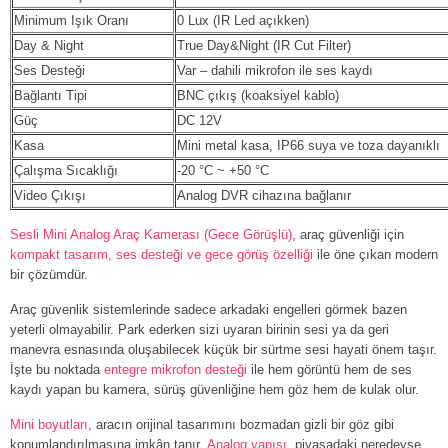
Minimum Işık Oranı
0 Lux (IR Led açıkken)
Day & Night
True Day&Night (IR Cut Filter)
Ses Desteği
Var – dahili mikrofon ile ses kaydı
Bağlantı Tipi
BNC çıkış (koaksiyel kablo)
Güç
DC 12V
Kasa
Mini metal kasa, IP66 suya ve toza dayanıklı
Çalışma Sıcaklığı
-20 °C ~ +50 °C
Video Çıkışı
Analog DVR cihazına bağlanır
Sesli Mini Analog Araç Kamerası (Gece Görüşlü)
, araç güvenliği için
kompakt tasarım, ses desteği ve gece görüş özelliği
ile öne çıkan modern
bir çözümdür.
Araç güvenlik sistemlerinde sadece arkadaki engelleri görmek bazen
yeterli olmayabilir. Park ederken sizi uyaran birinin sesi ya da geri
manevra esnasında oluşabilecek küçük bir sürtme sesi hayati önem taşır.
İşte bu noktada
entegre mikrofon desteği
ile hem görüntü hem de ses
kaydı yapan bu kamera, sürüş güvenliğine hem göz hem de kulak olur.
Mini boyutları
, aracın orijinal tasarımını bozmadan gizli bir göz gibi
konumlandırılmasına imkân tanır.
Analog yapısı
, piyasadaki neredeyse