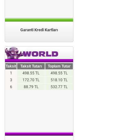
Garanti Kredi Kartları
Taksit
Taksit Tutarı
Toplam Tutar
1
498.55 TL
498.55 TL
3
172.70 TL
518.10 TL
6
88.79 TL
532.77 TL