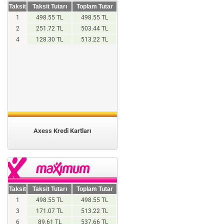
Taksit
Taksit Tutarı
Toplam Tutar
1
498.55 TL
498.55 TL
2
251.72 TL
503.44 TL
4
128.30 TL
513.22 TL
Axess Kredi Kartları
Taksit
Taksit Tutarı
Toplam Tutar
1
498.55 TL
498.55 TL
3
171.07 TL
513.22 TL
6
89.61 TL
537.66 TL