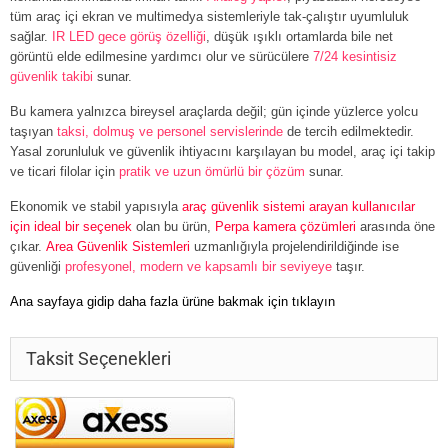
tüm araç içi ekran ve multimedya sistemleriyle tak-çalıştır uyumluluk
sağlar.
IR LED gece görüş özelliği
, düşük ışıklı ortamlarda bile net
görüntü elde edilmesine yardımcı olur ve sürücülere
7/24 kesintisiz
güvenlik takibi
sunar.
Bu kamera yalnızca bireysel araçlarda değil; gün içinde yüzlerce yolcu
taşıyan
taksi, dolmuş ve personel servislerinde
de tercih edilmektedir.
Yasal zorunluluk ve güvenlik ihtiyacını karşılayan bu model, araç içi takip
ve ticari filolar için
pratik ve uzun ömürlü bir çözüm
sunar.
Ekonomik ve stabil yapısıyla
araç güvenlik sistemi arayan kullanıcılar
için ideal bir seçenek
olan bu ürün,
Perpa kamera çözümleri
arasında öne
çıkar.
Area Güvenlik Sistemleri
uzmanlığıyla projelendirildiğinde ise
güvenliği
profesyonel, modern ve kapsamlı bir seviyeye
taşır.
Ana sayfaya gidip daha fazla ürüne bakmak için tıklayın
Taksit Seçenekleri