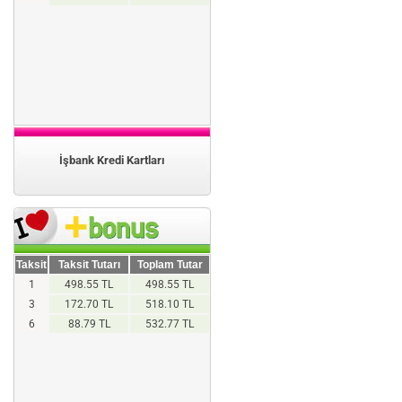
İşbank Kredi Kartları
Taksit
Taksit Tutarı
Toplam Tutar
1
498.55 TL
498.55 TL
3
172.70 TL
518.10 TL
6
88.79 TL
532.77 TL