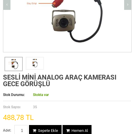
SESLİ MİNİ ANALOG ARAÇ KAMERASI
GECE GÖRÜŞLÜ
Stok Durumu:
Stokta var
Stok Sayısı
35
488,78 TL
Adet:
Sepete Ekle
Hemen Al