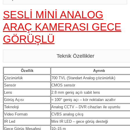
SESLİ MİNİ ANALOG
ARAÇ KAMERASI GECE
GÖRÜŞLÜ
Teknik Özellikler
Özellik
Ayrıntı
Çözünürlük
700 TVL (Standart Analog çözünürlük)
Sensör
CMOS sensör
Lens
2.8 mm geniş açılı sabit lens
Görüş Açısı
≈ 100° geniş açı – kör noktaları azaltır
Teknoloji
Analog CCTV – DVR cihazları ile uyumlu
Video Formatı
CVBS analog çıkış
IR Led
Mini IR LED – gece görüş desteği
Gece Görüş Mesafesi
10–15 m