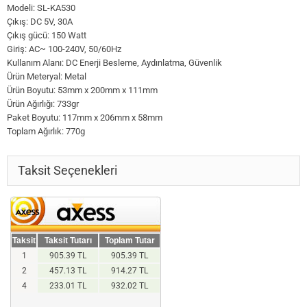
Modeli: SL-KA530
Çıkış: DC 5V, 30A
Çıkış gücü: 150 Watt
Giriş: AC~ 100-240V, 50/60Hz
Kullanım Alanı: DC Enerji Besleme, Aydınlatma, Güvenlik
Ürün Meteryal: Metal
Ürün Boyutu: 53mm x 200mm x 111mm
Ürün Ağırlığı: 733gr
Paket Boyutu: 117mm x 206mm x 58mm
Toplam Ağırlık: 770g
Taksit Seçenekleri
Taksit
Taksit Tutarı
Toplam Tutar
1
905.39 TL
905.39 TL
2
457.13 TL
914.27 TL
4
233.01 TL
932.02 TL