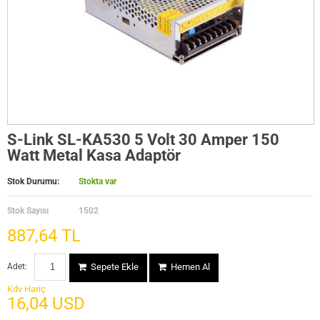
S-Link SL-KA530 5 Volt 30 Amper 150
Watt Metal Kasa Adaptör
Stok Durumu:
Stokta var
Stok Sayısı
1502
887,64 TL
Adet:
Sepete Ekle
Hemen Al
Kdv Hariç
16,04 USD