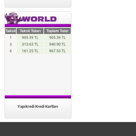
Taksit
Taksit Tutarı
Toplam Tutar
1
905.39 TL
905.39 TL
3
313.63 TL
940.90 TL
6
161.25 TL
967.53 TL
Yapıkredi Kredi Kartları