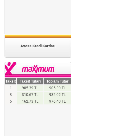
Axess Kredi Kartları
Taksit
Taksit Tutarı
Toplam Tutar
1
905.39 TL
905.39 TL
3
310.67 TL
932.02 TL
6
162.73 TL
976.40 TL