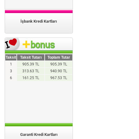
İşbank Kredi Kartları
Taksit
Taksit Tutarı
Toplam Tutar
1
905.39 TL
905.39 TL
3
313.63 TL
940.90 TL
6
161.25 TL
967.53 TL
Garanti Kredi Kartları