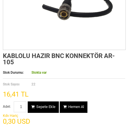
KABLOLU HAZIR BNC KONNEKTÖR AR-
105
Stok Durumu:
Stokta var
Stok Sayısı
22
16,41 TL
Adet:
Sepete Ekle
Hemen Al
Kdv Hariç
0,30 USD