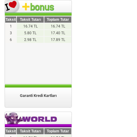
Taksit
Taksit Tutarı
Toplam Tutar
1
16.74 TL
16.74 TL
3
5.80 TL
17.40 TL
6
2.98 TL
17.89 TL
Garanti Kredi Kartları
Taksit
Taksit Tutarı
Toplam Tutar