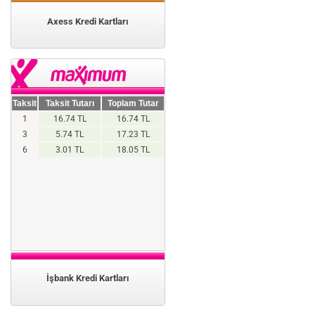
Axess Kredi Kartları
Taksit
Taksit Tutarı
Toplam Tutar
1
16.74 TL
16.74 TL
3
5.74 TL
17.23 TL
6
3.01 TL
18.05 TL
İşbank Kredi Kartları