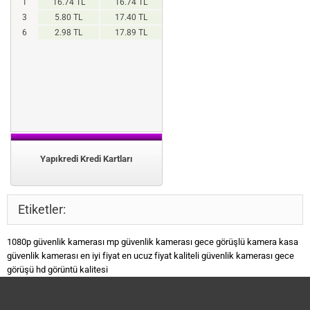
1
16.74 TL
16.74 TL
3
5.80 TL
17.40 TL
6
2.98 TL
17.89 TL
Yapıkredi Kredi Kartları
Etiketler:
1080p güvenlik kamerası
mp güvenlik kamerası
gece görüşlü kamera
kasa
güvenlik kamerası
en iyi fiyat
en ucuz fiyat
kaliteli güvenlik kamerası
gece
görüşü
hd görüntü kalitesi