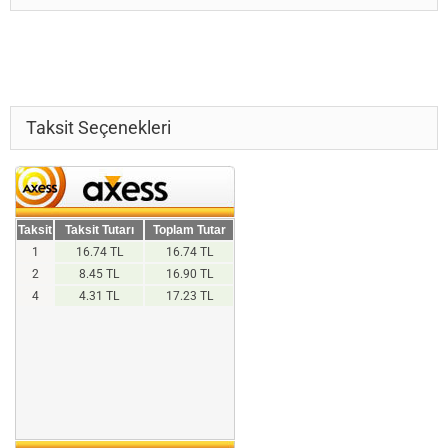
Taksit Seçenekleri
Taksit
Taksit Tutarı
Toplam Tutar
1
16.74 TL
16.74 TL
2
8.45 TL
16.90 TL
4
4.31 TL
17.23 TL