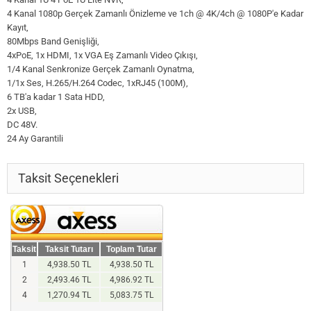
4 Kanal 1080p Gerçek Zamanlı Önizleme ve 1ch @ 4K/4ch @ 1080P'e Kadar
Kayıt,
80Mbps Band Genişliği,
4xPoE, 1x HDMI, 1x VGA Eş Zamanlı Video Çıkışı,
1/4 Kanal Senkronize Gerçek Zamanlı Oynatma,
1/1x Ses, H.265/H.264 Codec, 1xRJ45 (100M),
6 TB'a kadar 1 Sata HDD,
2x USB,
DC 48V.
24 Ay Garantili
Taksit Seçenekleri
Taksit
Taksit Tutarı
Toplam Tutar
1
4,938.50 TL
4,938.50 TL
2
2,493.46 TL
4,986.92 TL
4
1,270.94 TL
5,083.75 TL