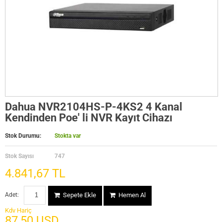
Dahua NVR2104HS-P-4KS2 4 Kanal
Kendinden Poe' li NVR Kayıt Cihazı
Stok Durumu:
Stokta var
Stok Sayısı
747
4.841,67 TL
Adet:
Sepete Ekle
Hemen Al
Kdv Hariç
87,50 USD