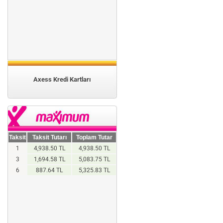
Axess Kredi Kartları
Taksit
Taksit Tutarı
Toplam Tutar
1
4,938.50 TL
4,938.50 TL
3
1,694.58 TL
5,083.75 TL
6
887.64 TL
5,325.83 TL