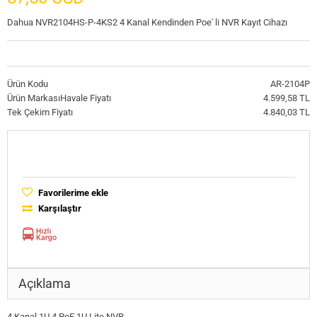
Dahua NVR2104HS-P-4KS2 4 Kanal Kendinden Poe' li NVR Kayıt Cihazı
Ürün Kodu
AR-2104P
Ürün Markası
Havale Fiyatı
4.599,58 TL
Tek Çekim Fiyatı
4.840,03 TL
Favorilerime ekle
Karşılaştır
Açıklama
4 Kanal 1U 4 PoE 1U Lite NVR,