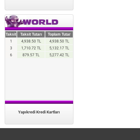
Taksit
Taksit Tutarı
Toplam Tutar
1
4,938.50 TL
4,938.50 TL
3
1,710.72 TL
5,132.17 TL
6
879.57 TL
5,277.42 TL
Yapıkredi Kredi Kartları