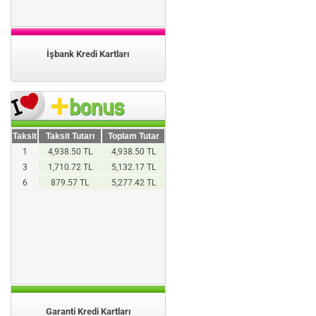
İşbank Kredi Kartları
Taksit
Taksit Tutarı
Toplam Tutar
1
4,938.50 TL
4,938.50 TL
3
1,710.72 TL
5,132.17 TL
6
879.57 TL
5,277.42 TL
Garanti Kredi Kartları