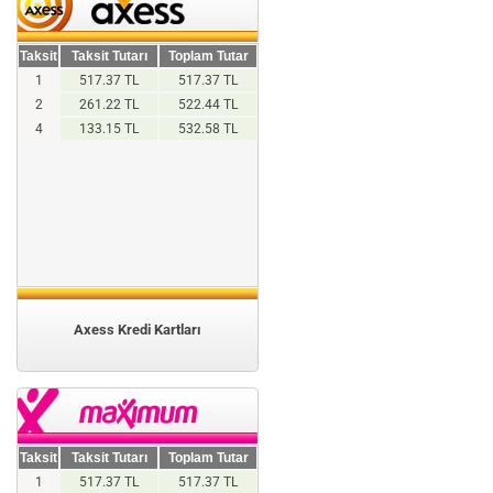
Taksit
Taksit Tutarı
Toplam Tutar
1
517.37 TL
517.37 TL
2
261.22 TL
522.44 TL
4
133.15 TL
532.58 TL
Axess Kredi Kartları
Taksit
Taksit Tutarı
Toplam Tutar
1
517.37 TL
517.37 TL