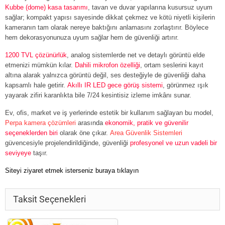
Kubbe (dome) kasa tasarımı
, tavan ve duvar yapılarına kusursuz uyum
sağlar; kompakt yapısı sayesinde dikkat çekmez ve kötü niyetli kişilerin
kameranın tam olarak nereye baktığını anlamasını zorlaştırır. Böylece
hem dekorasyonunuza uyum sağlar hem de güvenliği artırır.
1200 TVL çözünürlük
, analog sistemlerde net ve detaylı görüntü elde
etmenizi mümkün kılar.
Dahili mikrofon özelliği
, ortam seslerini kayıt
altına alarak yalnızca görüntü değil, ses desteğiyle de güvenliği daha
kapsamlı hale getirir.
Akıllı IR LED gece görüş sistemi
, görünmez ışık
yayarak zifiri karanlıkta bile 7/24 kesintisiz izleme imkânı sunar.
Ev, ofis, market ve iş yerlerinde estetik bir kullanım sağlayan bu model,
Perpa kamera çözümleri
arasında
ekonomik, pratik ve güvenilir
seçeneklerden biri
olarak öne çıkar.
Area Güvenlik Sistemleri
güvencesiyle projelendirildiğinde, güvenliği
profesyonel ve uzun vadeli bir
seviyeye
taşır.
Siteyi ziyaret etmek isterseniz buraya tıklayın
Taksit Seçenekleri