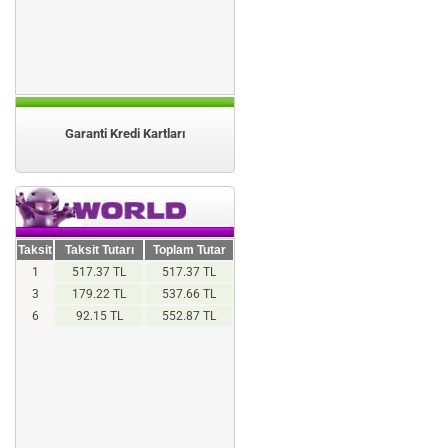
Garanti Kredi Kartları
Taksit
Taksit Tutarı
Toplam Tutar
1
517.37 TL
517.37 TL
3
179.22 TL
537.66 TL
6
92.15 TL
552.87 TL