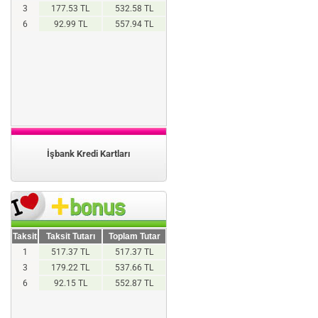
3
177.53 TL
532.58 TL
6
92.99 TL
557.94 TL
İşbank Kredi Kartları
Taksit
Taksit Tutarı
Toplam Tutar
1
517.37 TL
517.37 TL
3
179.22 TL
537.66 TL
6
92.15 TL
552.87 TL