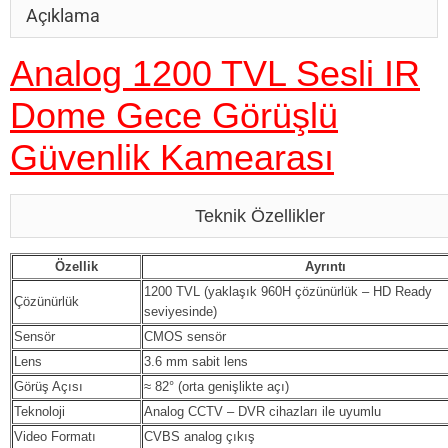
Açıklama
Analog 1200 TVL Sesli IR
Dome Gece Görüşlü
Güvenlik Kamearası
Teknik Özellikler
Özellik
Ayrıntı
1200 TVL (yaklaşık 960H çözünürlük – HD Ready
Çözünürlük
seviyesinde)
Sensör
CMOS sensör
Lens
3.6 mm sabit lens
Görüş Açısı
≈ 82° (orta genişlikte açı)
Teknoloji
Analog CCTV – DVR cihazları ile uyumlu
Video Formatı
CVBS analog çıkış