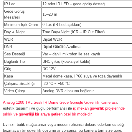
IR Led
12 adet IR LED – gece görüş desteği
Gece Görüş
15–20 m
Mesafesi
Minimum Işık Oranı
0 Lux (IR Led açıkken)
Day & Night
True Day&Night (ICR – IR Cut Filter)
WDR
Dijital WDR
DNR
Dijital Gürültü Azaltma
Ses Desteği
Var – dahili mikrofon ile ses kaydı
Bağlantı Tipi
BNC çıkış (koaksiyel kablo)
Güç
DC 12V
Kasa
Metal dome kasa, IP66 suya ve toza dayanıklı
Çalışma Sıcaklığı
-20 °C ~ +50 °C
Video Çıkışı
Analog DVR cihazına bağlanır
Analog 1200 TVL Sesli IR Dome Gece Görüşlü Güvenlik Kamerası
,
estetik tasarımı ve güçlü performansı ile
iç mekân güvenlik projelerinde
şıklık ve güvenliği bir araya getiren özel bir modeldir.
Evinizi, butik mağazanızı veya modern ofisinizi dekore ederken estetiği
bozmayan bir güvenlik çözümü arıyorsanız, bu kamera tam size göre.