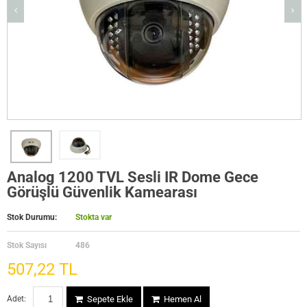
Analog 1200 TVL Sesli IR Dome Gece
Görüşlü Güvenlik Kamearası
Stok Durumu:
Stokta var
Stok Sayısı
486
507,22 TL
Adet:
Sepete Ekle
Hemen Al