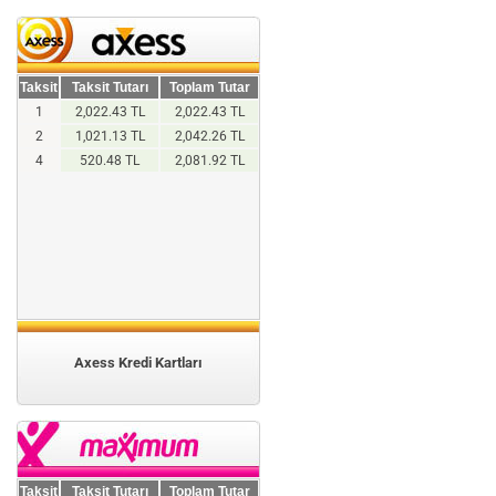
Taksit
Taksit Tutarı
Toplam Tutar
1
2,022.43 TL
2,022.43 TL
2
1,021.13 TL
2,042.26 TL
4
520.48 TL
2,081.92 TL
Axess Kredi Kartları
Taksit
Taksit Tutarı
Toplam Tutar