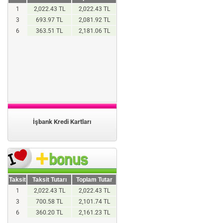
1
2,022.43 TL
2,022.43 TL
3
693.97 TL
2,081.92 TL
6
363.51 TL
2,181.06 TL
İşbank Kredi Kartları
Taksit
Taksit Tutarı
Toplam Tutar
1
2,022.43 TL
2,022.43 TL
3
700.58 TL
2,101.74 TL
6
360.20 TL
2,161.23 TL