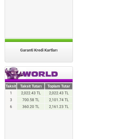
Garanti Kredi Kartları
Taksit
Taksit Tutarı
Toplam Tutar
1
2,022.43 TL
2,022.43 TL
3
700.58 TL
2,101.74 TL
6
360.20 TL
2,161.23 TL