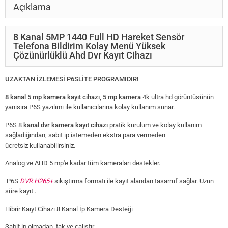
Açıklama
8 Kanal 5MP 1440 Full HD Hareket Sensör
Telefona Bildirim Kolay Menü Yüksek
Çözünürlüklü Ahd Dvr Kayıt Cihazı
UZAKTAN İZLEMESİ P6SLİTE PROGRAMIDIR!
8 kanal 5 mp kamera kayıt cihazı,
5 mp kamera
4k ultra hd görüntüsünün
yanısıra P6S yazılımı ile kullanıcılarına kolay kullanım sunar.
P6S 8
kanal dvr kamera kayıt cihazı
pratik kurulum ve kolay kullanım
sağladığından, sabit ip istemeden ekstra para vermeden
ücretsiz kullanabilirsiniz.
Analog ve AHD 5 mp'e kadar tüm kameraları destekler.
P6S
DVR H265+
sıkıştırma formatı ile kayıt alandan tasarruf sağlar. Uzun
süre kayıt .
Hibrir Kaıyt Cihazı 8 Kanal İp Kamera Desteği
Sabit ip olmadan, tak ve çalıştır.