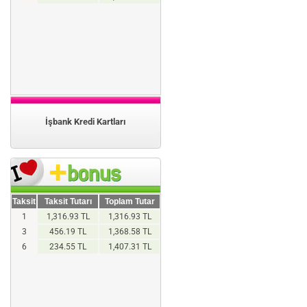
İşbank Kredi Kartları
Taksit
Taksit Tutarı
Toplam Tutar
1
1,316.93 TL
1,316.93 TL
3
456.19 TL
1,368.58 TL
6
234.55 TL
1,407.31 TL