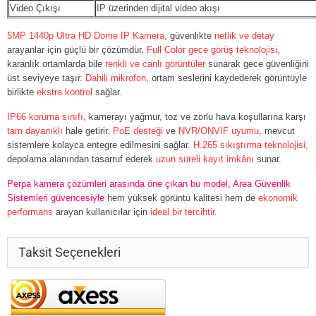
Video Çıkışı
IP üzerinden dijital video akışı
5MP 1440p Ultra HD Dome IP Kamera
, güvenlikte
netlik ve detay
arayanlar için güçlü bir çözümdür.
Full Color gece görüş teknolojisi
,
karanlık ortamlarda bile
renkli ve canlı görüntüler
sunarak gece güvenliğini
üst seviyeye taşır.
Dahili mikrofon
, ortam seslerini kaydederek görüntüyle
birlikte
ekstra kontrol
sağlar.
IP66 koruma sınıfı
, kamerayı yağmur, toz ve zorlu hava koşullarına karşı
tam dayanıklı
hale getirir.
PoE desteği
ve
NVR/ONVIF uyumu
, mevcut
sistemlere kolayca entegre edilmesini sağlar.
H.265 sıkıştırma teknolojisi
,
depolama alanından tasarruf ederek
uzun süreli kayıt imkânı
sunar.
Perpa kamera çözümleri arasında öne çıkan bu model, Area Güvenlik
Sistemleri güvencesiyle
hem yüksek görüntü kalitesi hem de
ekonomik
performans
arayan kullanıcılar için
ideal bir tercihtir.
Taksit Seçenekleri