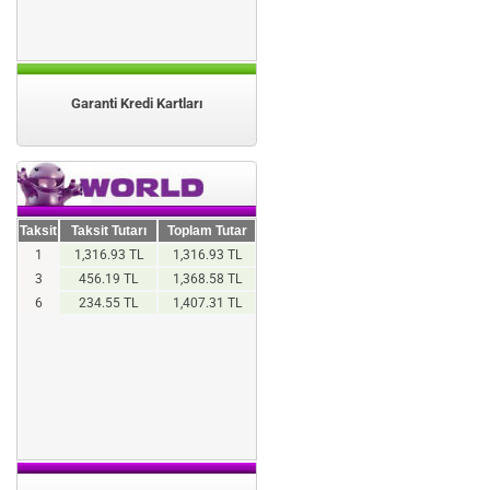
Garanti Kredi Kartları
Taksit
Taksit Tutarı
Toplam Tutar
1
1,316.93 TL
1,316.93 TL
3
456.19 TL
1,368.58 TL
6
234.55 TL
1,407.31 TL