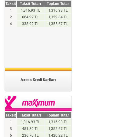
Taksit
Taksit Tutarı
Toplam Tutar
1
1,316.93 TL
1,316.93 TL
2
664.92 TL
1,329.84 TL
4
338.92 TL
1,355.67 TL
Axess Kredi Kartları
Taksit
Taksit Tutarı
Toplam Tutar
1
1,316.93 TL
1,316.93 TL
3
451.89 TL
1,355.67 TL
6
236.70 TL
1,420.22 TL