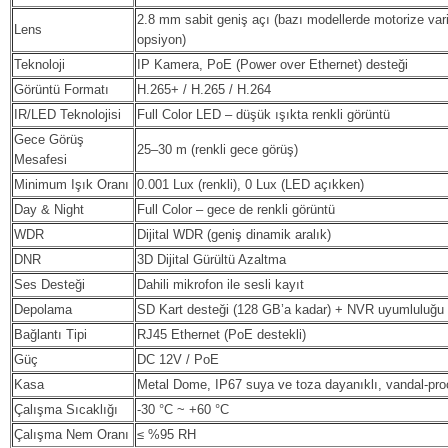
2.8 mm sabit geniş açı (bazı modellerde motorize vari
Lens
opsiyon)
Teknoloji
IP Kamera, PoE (Power over Ethernet) desteği
Görüntü Formatı
H.265+ / H.265 / H.264
IR/LED Teknolojisi
Full Color LED – düşük ışıkta renkli görüntü
Gece Görüş
25–30 m (renkli gece görüş)
Mesafesi
Minimum Işık Oranı
0.001 Lux (renkli), 0 Lux (LED açıkken)
Day & Night
Full Color – gece de renkli görüntü
WDR
Dijital WDR (geniş dinamik aralık)
DNR
3D Dijital Gürültü Azaltma
Ses Desteği
Dahili mikrofon ile sesli kayıt
Depolama
SD Kart desteği (128 GB’a kadar) + NVR uyumluluğu
Bağlantı Tipi
RJ45 Ethernet (PoE destekli)
Güç
DC 12V / PoE
Kasa
Metal Dome, IP67 suya ve toza dayanıklı, vandal-pro
Çalışma Sıcaklığı
-30 °C ~ +60 °C
Çalışma Nem Oranı
≤ %95 RH