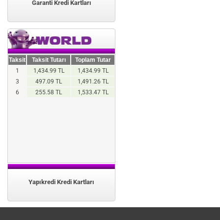
Garanti Kredi Kartları
Taksit
Taksit Tutarı
Toplam Tutar
1
1,434.99 TL
1,434.99 TL
3
497.09 TL
1,491.26 TL
6
255.58 TL
1,533.47 TL
Yapıkredi Kredi Kartları