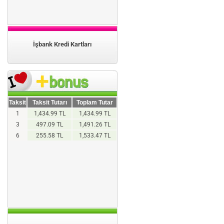
İşbank Kredi Kartları
Taksit
Taksit Tutarı
Toplam Tutar
1
1,434.99 TL
1,434.99 TL
3
497.09 TL
1,491.26 TL
6
255.58 TL
1,533.47 TL