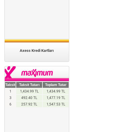
Axess Kredi Kartları
Taksit
Taksit Tutarı
Toplam Tutar
1
1,434.99 TL
1,434.99 TL
3
492.40 TL
1,477.19 TL
6
257.92 TL
1,547.53 TL