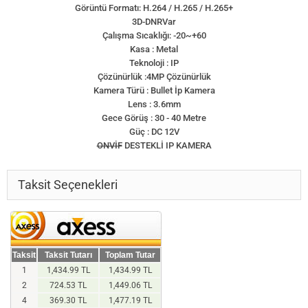
Görüntü Formatı: H.264 / H.265 / H.265+
3D-DNRVar
Çalışma Sıcaklığı: -20~+60
Kasa : Metal
Teknoloji : IP
Çözünürlük :4MP Çözünürlük
Kamera Türü : Bullet İp Kamera
Lens : 3.6mm
Gece Görüş : 30 - 40 Metre
Güç : DC 12V
ONVİF
DESTEKLİ IP KAMERA
Taksit Seçenekleri
Taksit
Taksit Tutarı
Toplam Tutar
1
1,434.99 TL
1,434.99 TL
2
724.53 TL
1,449.06 TL
4
369.30 TL
1,477.19 TL