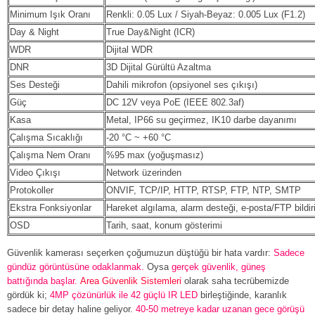
Minimum Işık Oranı
Renkli: 0.05 Lux / Siyah-Beyaz: 0.005 Lux (F1.2)
Day & Night
True Day&Night (ICR)
WDR
Dijital WDR
DNR
3D Dijital Gürültü Azaltma
Ses Desteği
Dahili mikrofon (opsiyonel ses çıkışı)
Güç
DC 12V veya PoE (IEEE 802.3af)
Kasa
Metal, IP66 su geçirmez, IK10 darbe dayanımı
Çalışma Sıcaklığı
-20 °C ~ +60 °C
Çalışma Nem Oranı
%95 max (yoğuşmasız)
Video Çıkışı
Network üzerinden
Protokoller
ONVIF, TCP/IP, HTTP, RTSP, FTP, NTP, SMTP
Ekstra Fonksiyonlar
Hareket algılama, alarm desteği, e-posta/FTP bildir
OSD
Tarih, saat, konum gösterimi
Güvenlik kamerası seçerken çoğumuzun düştüğü bir hata vardır:
Sadece
gündüz görüntüsüne odaklanmak.
Oysa
gerçek güvenlik, güneş
battığında başlar.
Area Güvenlik Sistemleri
olarak saha tecrübemizde
gördük ki;
4MP çözünürlük ile 42 güçlü IR LED
birleştiğinde, karanlık
sadece bir detay haline geliyor.
40-50 metreye kadar uzanan gece görüşü