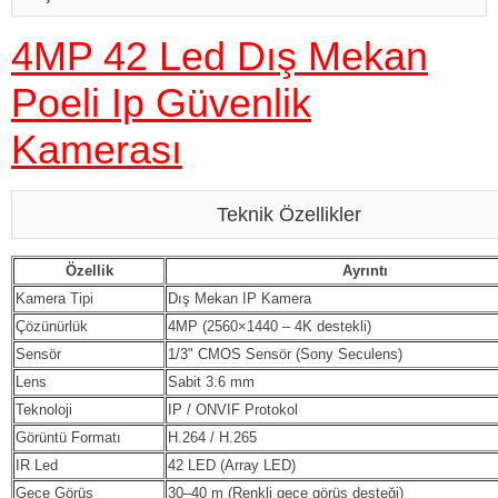
4MP 42 Led Dış Mekan
Poeli Ip Güvenlik
Kamerası
Teknik Özellikler
Özellik
Ayrıntı
Kamera Tipi
Dış Mekan IP Kamera
Çözünürlük
4MP (2560×1440 – 4K destekli)
Sensör
1/3" CMOS Sensör (Sony Seculens)
Lens
Sabit 3.6 mm
Teknoloji
IP / ONVIF Protokol
Görüntü Formatı
H.264 / H.265
IR Led
42 LED (Array LED)
Gece Görüş
30–40 m (Renkli gece görüş desteği)