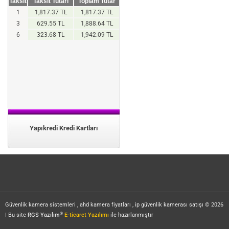
Taksit
Taksit Tutarı
Toplam Tutar
1
1,817.37 TL
1,817.37 TL
3
629.55 TL
1,888.64 TL
6
323.68 TL
1,942.09 TL
Yapıkredi Kredi Kartları
Güvenlik kamera sistemleri , ahd kamera fiyatları , ip güvenlik kamerası satışı © 2026
®
| Bu site
RGS Yazılım
E-ticaret Yazılımı
ile hazırlanmıştır