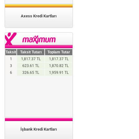
Axess Kredi Kartları
Taksit
Taksit Tutarı
Toplam Tutar
1
1,817.37 TL
1,817.37 TL
3
623.61 TL
1,870.82 TL
6
326.65 TL
1,959.91 TL
İşbank Kredi Kartları