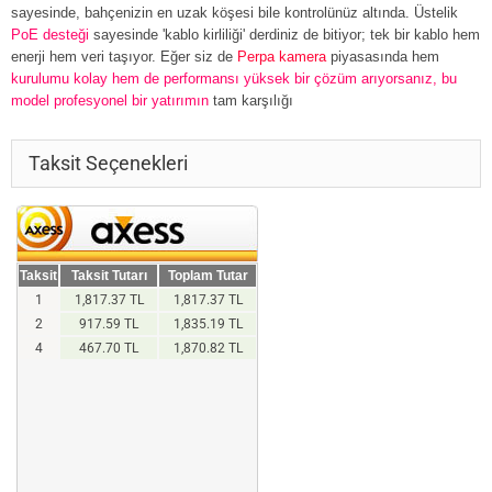
sayesinde, bahçenizin en uzak köşesi bile kontrolünüz altında. Üstelik
PoE desteği
sayesinde 'kablo kirliliği' derdiniz de bitiyor; tek bir kablo hem
enerji hem veri taşıyor. Eğer siz de
Perpa kamera
piyasasında hem
kurulumu kolay hem de performansı yüksek bir çözüm arıyorsanız, bu
model profesyonel bir yatırımın
tam karşılığı
Taksit Seçenekleri
Taksit
Taksit Tutarı
Toplam Tutar
1
1,817.37 TL
1,817.37 TL
2
917.59 TL
1,835.19 TL
4
467.70 TL
1,870.82 TL