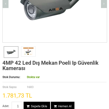
4MP 42 Led Dış Mekan Poeli Ip Güvenlik
Kamerası
Stok Durumu:
Stokta var
Stok Sayısı
1683
1.781,73 TL
Adet:
Sepete Ekle
Hemen Al