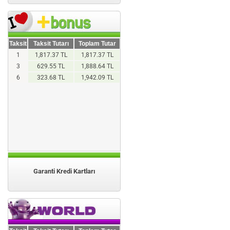
Taksit
Taksit Tutarı
Toplam Tutar
1
1,817.37 TL
1,817.37 TL
3
629.55 TL
1,888.64 TL
6
323.68 TL
1,942.09 TL
Garanti Kredi Kartları