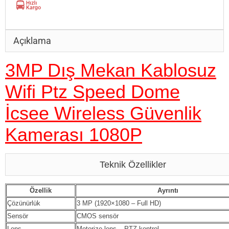
Açıklama
3MP Dış Mekan Kablosuz
Wifi Ptz Speed Dome
İcsee Wireless Güvenlik
Kamerası 1080P
Teknik Özellikler
Özellik
Ayrıntı
Çözünürlük
3 MP (1920×1080 – Full HD)
Sensör
CMOS sensör
Lens
Motorize lens – PTZ kontrol