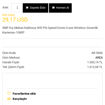
Adet:
Sepete Ekle
Hemen Al
Kdv Hariç
29,17 USD
3MP Dış Mekan Kablosuz Wifi Ptz Speed Dome İcsee Wireless Güvenlik
Kamerası-1080P
Ürün Kodu
AR-9066
Ürün Markası
AREA
Havale Fiyatı
1.533,19 TL
Tek Çekim Fiyatı
1.612,68 TL
Favorilerime ekle
Karşılaştır