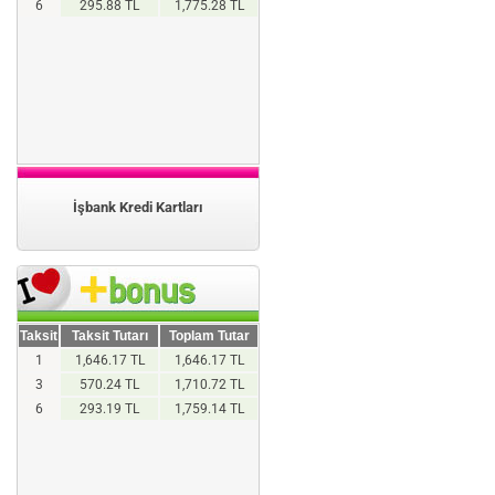
6
295.88 TL
1,775.28 TL
İşbank Kredi Kartları
Taksit
Taksit Tutarı
Toplam Tutar
1
1,646.17 TL
1,646.17 TL
3
570.24 TL
1,710.72 TL
6
293.19 TL
1,759.14 TL