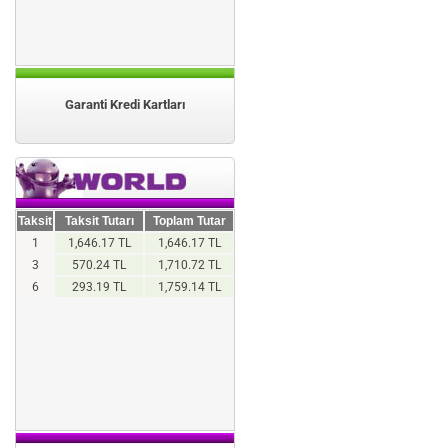
Garanti Kredi Kartları
Taksit
Taksit Tutarı
Toplam Tutar
1
1,646.17 TL
1,646.17 TL
3
570.24 TL
1,710.72 TL
6
293.19 TL
1,759.14 TL