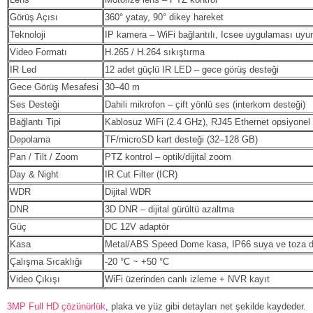
Görüş Açısı
360° yatay, 90° dikey hareket
Teknoloji
IP kamera – WiFi bağlantılı, Icsee uygulaması uyu
Video Formatı
H.265 / H.264 sıkıştırma
IR Led
12 adet güçlü IR LED – gece görüş desteği
Gece Görüş Mesafesi
30–40 m
Ses Desteği
Dahili mikrofon – çift yönlü ses (interkom desteği)
Bağlantı Tipi
Kablosuz WiFi (2.4 GHz), RJ45 Ethernet opsiyonel
Depolama
TF/microSD kart desteği (32–128 GB)
Pan / Tilt / Zoom
PTZ kontrol – optik/dijital zoom
Day & Night
IR Cut Filter (ICR)
WDR
Dijital WDR
DNR
3D DNR – dijital gürültü azaltma
Güç
DC 12V adaptör
Kasa
Metal/ABS Speed Dome kasa, IP66 suya ve toza d
Çalışma Sıcaklığı
-20 °C ~ +50 °C
Video Çıkışı
WiFi üzerinden canlı izleme + NVR kayıt
3MP Full HD çözünürlük
, plaka ve yüz gibi detayları net şekilde kaydeder.