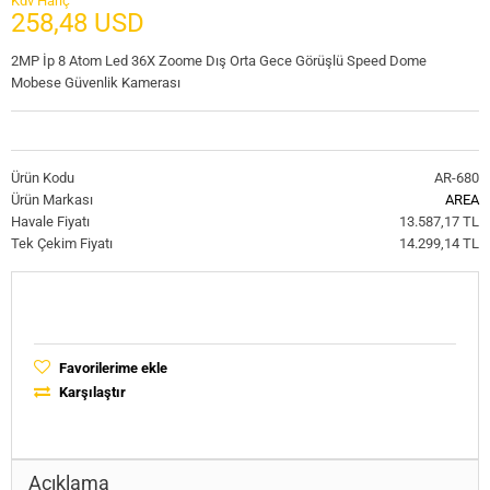
Kdv Hariç
258,48 USD
2MP İp 8 Atom Led 36X Zoome Dış Orta Gece Görüşlü Speed Dome
Mobese Güvenlik Kamerası
Ürün Kodu
AR-680
Ürün Markası
AREA
Havale Fiyatı
13.587,17 TL
Tek Çekim Fiyatı
14.299,14 TL
Favorilerime ekle
Karşılaştır
Açıklama