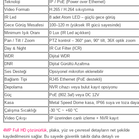
Teknoloji
IP / PoE (Power over Ethernet)
Video Formatı
H.265 / H.264 sıkıştırma
IR Led
8 adet Atom LED – güçlü gece görüş
Gece Görüş Mesafesi
100–120 m (yüksek IR gücü sayesinde)
Minimum Işık Oranı
0 Lux (IR Led açıkken)
Pan / Tilt / Zoom
PTZ kontrol – 360° pan, 90° tilt, 36X optik zoom
Day & Night
IR Cut Filter (ICR)
WDR
Dijital WDR
DNR
Dijital Gürültü Azaltma
Ses Desteği
Opsiyonel mikrofon eklenebilir
Bağlantı Tipi
RJ45 Ethernet (PoE destekli)
Depolama
NVR cihazı veya bulut kayıt opsiyonu
Güç
PoE (802.3af) veya DC 12V
Kasa
Metal Speed Dome kasa, IP66 suya ve toza dayan
Çalışma Sıcaklığı
-30 °C ~ +60 °C
Video Çıkışı
IP üzerinden canlı izleme + NVR kayıt
4MP Full HD çözünürlük
, plaka, yüz ve çevresel detayların net şekilde
kaydedilmesini sağlar. Bu sayede güvenlik takibi daha detaylı ve