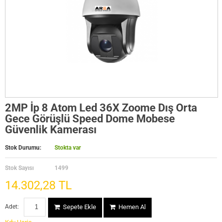
2MP İp 8 Atom Led 36X Zoome Dış Orta
Gece Görüşlü Speed Dome Mobese
Güvenlik Kamerası
Stok Durumu:
Stokta var
Stok Sayısı
1499
14.302,28 TL
Adet:
Sepete Ekle
Hemen Al