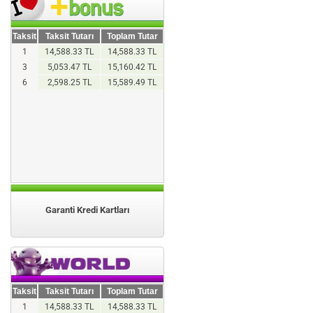
Taksit
Taksit Tutarı
Toplam Tutar
1
14,588.33 TL
14,588.33 TL
3
5,053.47 TL
15,160.42 TL
6
2,598.25 TL
15,589.49 TL
Garanti Kredi Kartları
Taksit
Taksit Tutarı
Toplam Tutar
1
14,588.33 TL
14,588.33 TL