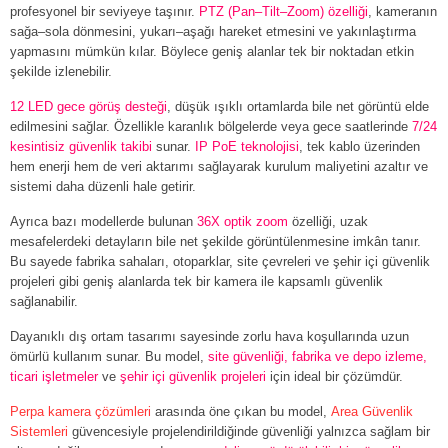
profesyonel bir seviyeye taşınır.
PTZ (Pan–Tilt–Zoom) özelliği
, kameranın
sağa–sola dönmesini, yukarı–aşağı hareket etmesini ve yakınlaştırma
yapmasını mümkün kılar. Böylece geniş alanlar tek bir noktadan etkin
şekilde izlenebilir.
12 LED gece görüş desteği
, düşük ışıklı ortamlarda bile net görüntü elde
edilmesini sağlar. Özellikle karanlık bölgelerde veya gece saatlerinde
7/24
kesintisiz güvenlik takibi
sunar.
IP PoE teknolojisi
, tek kablo üzerinden
hem enerji hem de veri aktarımı sağlayarak kurulum maliyetini azaltır ve
sistemi daha düzenli hale getirir.
Ayrıca bazı modellerde bulunan
36X optik zoom
özelliği, uzak
mesafelerdeki detayların bile net şekilde görüntülenmesine imkân tanır.
Bu sayede fabrika sahaları, otoparklar, site çevreleri ve şehir içi güvenlik
projeleri gibi geniş alanlarda tek bir kamera ile kapsamlı güvenlik
sağlanabilir.
Dayanıklı dış ortam tasarımı sayesinde zorlu hava koşullarında uzun
ömürlü kullanım sunar. Bu model,
site güvenliği, fabrika ve depo izleme,
ticari işletmeler
ve
şehir içi güvenlik projeleri
için ideal bir çözümdür.
Perpa kamera çözümleri
arasında öne çıkan bu model,
Area Güvenlik
Sistemleri
güvencesiyle projelendirildiğinde güvenliği yalnızca sağlam bir