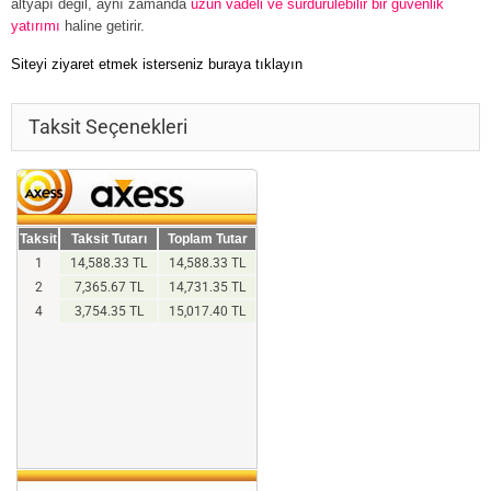
altyapı değil, aynı zamanda
uzun vadeli ve sürdürülebilir bir güvenlik
yatırımı
haline getirir.
Siteyi ziyaret etmek isterseniz buraya tıklayın
Taksit Seçenekleri
Taksit
Taksit Tutarı
Toplam Tutar
1
14,588.33 TL
14,588.33 TL
2
7,365.67 TL
14,731.35 TL
4
3,754.35 TL
15,017.40 TL