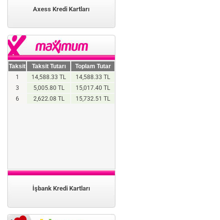
Axess Kredi Kartları
Taksit
Taksit Tutarı
Toplam Tutar
1
14,588.33 TL
14,588.33 TL
3
5,005.80 TL
15,017.40 TL
6
2,622.08 TL
15,732.51 TL
İşbank Kredi Kartları