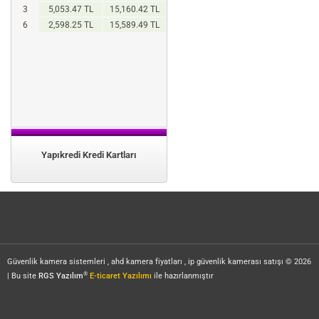
3
5,053.47 TL
15,160.42 TL
6
2,598.25 TL
15,589.49 TL
Yapıkredi Kredi Kartları
Güvenlik kamera sistemleri , ahd kamera fiyatları , ip güvenlik kamerası satışı © 2026
®
| Bu site
RGS Yazılım
E-ticaret Yazılımı
ile hazırlanmıştır