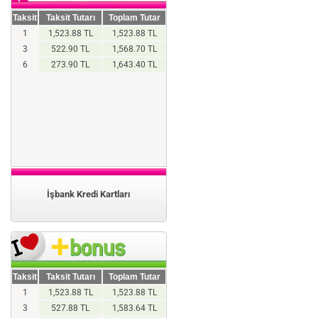
Taksit
Taksit Tutarı
Toplam Tutar
1
1,523.88 TL
1,523.88 TL
3
522.90 TL
1,568.70 TL
6
273.90 TL
1,643.40 TL
İşbank Kredi Kartları
Taksit
Taksit Tutarı
Toplam Tutar
1
1,523.88 TL
1,523.88 TL
3
527.88 TL
1,583.64 TL