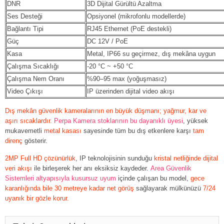
DNR
3D Dijital Gürültü Azaltma
Ses Desteği
Opsiyonel (mikrofonlu modellerde)
Bağlantı Tipi
RJ45 Ethernet (PoE destekli)
Güç
DC 12V / PoE
Kasa
Metal, IP66 su geçirmez, dış mekâna uygun
Çalışma Sıcaklığı
-20 °C ~ +50 °C
Çalışma Nem Oranı
%90–95 max (yoğuşmasız)
Video Çıkışı
IP üzerinden dijital video akışı
Dış mekân güvenlik kameralarının en büyük düşmanı; yağmur, kar ve
aşırı sıcaklardır.
Perpa Kamera stoklarının bu dayanıklı üyesi
, yüksek
mukavemetli
metal kasası
sayesinde tüm bu dış etkenlere karşı
tam
direnç
gösterir.
2MP Full HD çözünürlük
, IP teknolojisinin sunduğu
kristal netliğinde dijital
veri akışı
ile birleşerek her anı eksiksiz kaydeder.
Area Güvenlik
Sistemleri altyapısıyla kusursuz uyum
içinde çalışan bu model,
gece
karanlığında bile 30 metreye kadar net görüş
sağlayarak mülkünüzü
7/24
uyanık bir gözle korur.