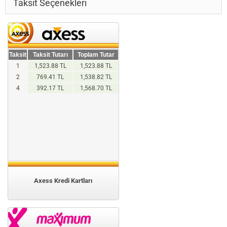
Taksit Seçenekleri
Taksit
Taksit Tutarı
Toplam Tutar
1
1,523.88 TL
1,523.88 TL
2
769.41 TL
1,538.82 TL
4
392.17 TL
1,568.70 TL
Axess Kredi Kartları