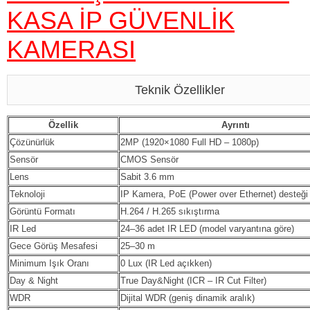
KASA İP GÜVENLİK
KAMERASI
Teknik Özellikler
Özellik
Ayrıntı
Çözünürlük
2MP (1920×1080 Full HD – 1080p)
Sensör
CMOS Sensör
Lens
Sabit 3.6 mm
Teknoloji
IP Kamera, PoE (Power over Ethernet) desteği
Görüntü Formatı
H.264 / H.265 sıkıştırma
IR Led
24–36 adet IR LED (model varyantına göre)
Gece Görüş Mesafesi
25–30 m
Minimum Işık Oranı
0 Lux (IR Led açıkken)
Day & Night
True Day&Night (ICR – IR Cut Filter)
WDR
Dijital WDR (geniş dinamik aralık)