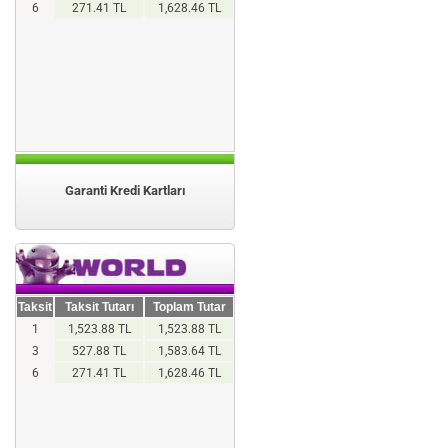
6
271.41 TL
1,628.46 TL
Garanti Kredi Kartları
Taksit
Taksit Tutarı
Toplam Tutar
1
1,523.88 TL
1,523.88 TL
3
527.88 TL
1,583.64 TL
6
271.41 TL
1,628.46 TL