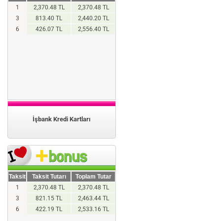
1
2,370.48 TL
2,370.48 TL
3
813.40 TL
2,440.20 TL
6
426.07 TL
2,556.40 TL
İşbank Kredi Kartları
Taksit
Taksit Tutarı
Toplam Tutar
1
2,370.48 TL
2,370.48 TL
3
821.15 TL
2,463.44 TL
6
422.19 TL
2,533.16 TL