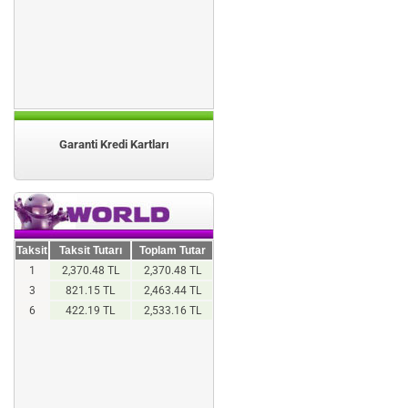
Garanti Kredi Kartları
Taksit
Taksit Tutarı
Toplam Tutar
1
2,370.48 TL
2,370.48 TL
3
821.15 TL
2,463.44 TL
6
422.19 TL
2,533.16 TL