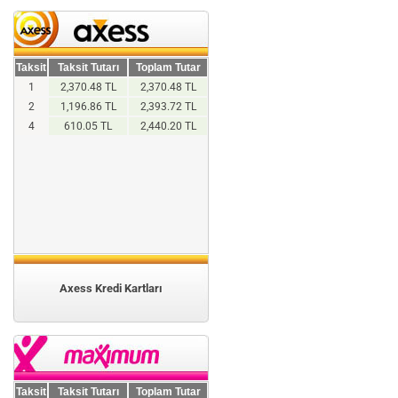
Taksit
Taksit Tutarı
Toplam Tutar
1
2,370.48 TL
2,370.48 TL
2
1,196.86 TL
2,393.72 TL
4
610.05 TL
2,440.20 TL
Axess Kredi Kartları
Taksit
Taksit Tutarı
Toplam Tutar