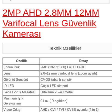
2MP AHD 2.8MM 12MM
Varifocal Lens Güvenlik
Kamerası
Teknik Özellikler
Özellik
Detay
Çözünürlük
2MP (1920x1080) Full HD AHD
Lens
2.8–12 mm varifocal lens (zoom ayarlı)
Görüntü Sensörü
CMOS tabanlı sensör
IR LED
Güçlü LED sistemi
Gece Görüş Mesafesi
Ortalama 25–40 metre
Minimum Işık
0 Lux (IR açıkken)
Gereksinimi
Video Çıkış
AHD / CVI / TVI / CVBS uyumlu (4-in-1)