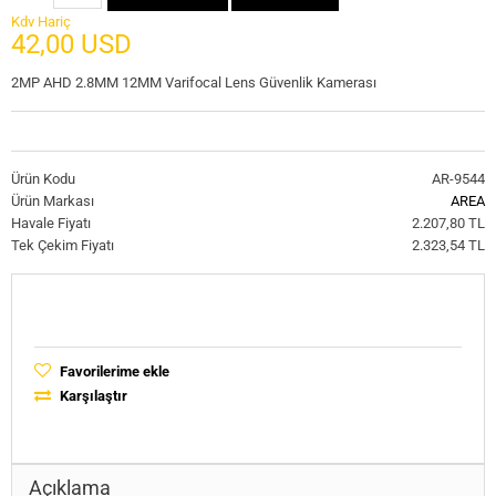
Kdv Hariç
42,00 USD
2MP AHD 2.8MM 12MM Varifocal Lens Güvenlik Kamerası
Ürün Kodu
AR-9544
Ürün Markası
AREA
Havale Fiyatı
2.207,80 TL
Tek Çekim Fiyatı
2.323,54 TL
Favorilerime ekle
Karşılaştır
Açıklama