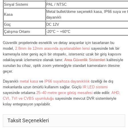
Sinyal Sistemi
PAL / NTSC
Metal bullet/dome seçenekli kasa, IP66 suya ve 
Kasa
dayanıklı
Güç
DC 12V
Çalışma Ortamı
-20°C ~ +60°C
Güvenlik projelerinde esneklik ve detay arayanlar için tasarlanan bu
model,
2.8mm ile 12mm arasında ayarlanabilen lensi
sayesinde tek bir
kamerayla ister geniş açılı bir otoparkı, isterseniz uzak bir giriş kapısını
odaklayarak izlemenize olanak tanır.
Area Güvenlik Sistemleri
kalitesiyle
sunulan bu cihaz, optik zoom yeteneğiyle standart kameraların ötesine
geçer.
Dayanıklı
metal kasa
ve
IP66 suya/toza dayanıklılık
özelliği ile dış
mekanlarda uzun ömürlü kullanım sağlar. Güçlü
IR LED sistemi
sayesinde ortalama
25–40 metre gece görüş mesafesi
elde edilir.
AHD,
CVI, TVI ve CVBS uyumluluğu
sayesinde mevcut DVR sistemleriyle
kolay entegrasyon yapılabilir.
Taksit Seçenekleri