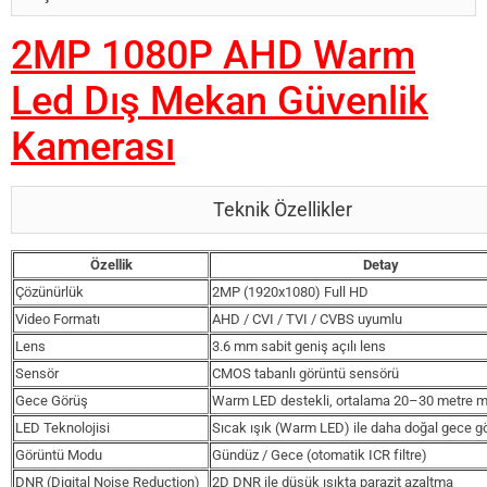
2MP 1080P AHD Warm
Led Dış Mekan Güvenlik
Kamerası
Teknik Özellikler
Özellik
Detay
Çözünürlük
2MP (1920x1080) Full HD
Video Formatı
AHD / CVI / TVI / CVBS uyumlu
Lens
3.6 mm sabit geniş açılı lens
Sensör
CMOS tabanlı görüntü sensörü
Gece Görüş
Warm LED destekli, ortalama 20–30 metre m
LED Teknolojisi
Sıcak ışık (Warm LED) ile daha doğal gece g
Görüntü Modu
Gündüz / Gece (otomatik ICR filtre)
DNR (Digital Noise Reduction)
2D DNR ile düşük ışıkta parazit azaltma