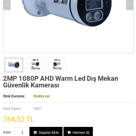
2MP 1080P AHD Warm Led Dış Mekan
Güvenlik Kamerası
Stok Durumu:
Stokta var
Stok Sayısı
2001
764,52 TL
Adet:
Sepete Ekle
Hemen Al