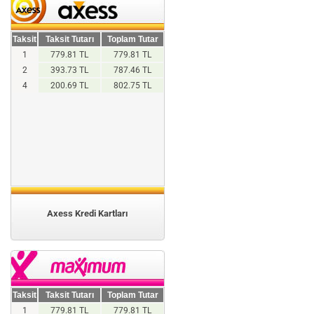
Taksit
Taksit Tutarı
Toplam Tutar
1
779.81 TL
779.81 TL
2
393.73 TL
787.46 TL
4
200.69 TL
802.75 TL
Axess Kredi Kartları
Taksit
Taksit Tutarı
Toplam Tutar
1
779.81 TL
779.81 TL