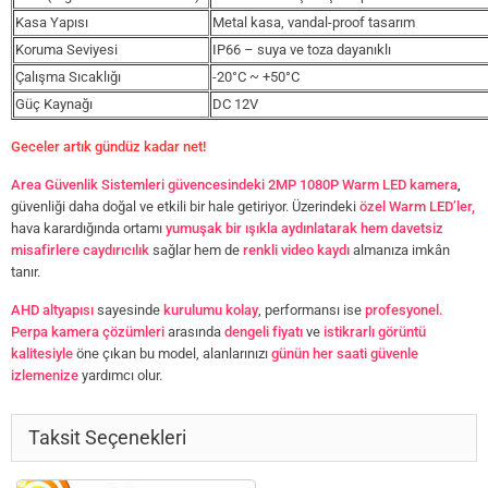
Kasa Yapısı
Metal kasa, vandal-proof tasarım
Koruma Seviyesi
IP66 – suya ve toza dayanıklı
Çalışma Sıcaklığı
-20°C ~ +50°C
Güç Kaynağı
DC 12V
Geceler artık gündüz kadar net!
Area Güvenlik Sistemleri güvencesindeki 2MP 1080P Warm LED kamera
,
güvenliği daha doğal ve etkili bir hale getiriyor. Üzerindeki
özel Warm LED’ler,
hava karardığında ortamı
yumuşak bir ışıkla aydınlatarak hem davetsiz
misafirlere caydırıcılık
sağlar hem de
renkli video kaydı
almanıza imkân
tanır.
AHD altyapısı
sayesinde
kurulumu kolay
, performansı ise
profesyonel.
Perpa kamera çözümleri
arasında
dengeli fiyatı
ve
istikrarlı görüntü
kalitesiyle
öne çıkan bu model, alanlarınızı
günün her saati güvenle
izlemenize
yardımcı olur.
Taksit Seçenekleri