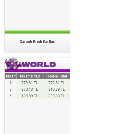
Garanti Kredi Kartları
Taksit
Taksit Tutarı
Toplam Tutar
1
779.81 TL
779.81 TL
3
270.13 TL
810.39 TL
6
138.89 TL
833.33 TL