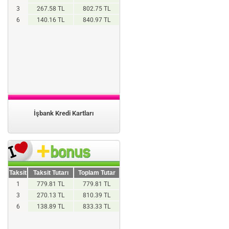
3
267.58 TL
802.75 TL
6
140.16 TL
840.97 TL
İşbank Kredi Kartları
Taksit
Taksit Tutarı
Toplam Tutar
1
779.81 TL
779.81 TL
3
270.13 TL
810.39 TL
6
138.89 TL
833.33 TL