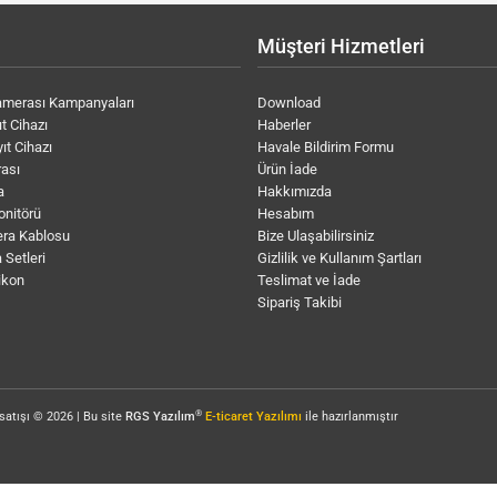
Müşteri Hizmetleri
amerası Kampanyaları
Download
t Cihazı
Haberler
ıt Cihazı
Havale Bildirim Formu
ası
Ürün İade
a
Hakkımızda
onitörü
Hesabım
ra Kablosu
Bize Ulaşabilirsiniz
 Setleri
Gizlilik ve Kullanım Şartları
ikon
Teslimat ve İade
Sipariş Takibi
®
satışı © 2026 | Bu site
RGS Yazılım
E-ticaret Yazılımı
ile hazırlanmıştır